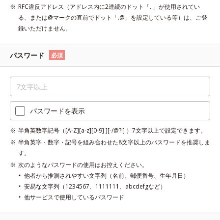
RFC違反アドレス（アドレス内に2連続のドット「..」が使用されてい
る、または@マークの直前でドット「.@」を設定している等）は、ご登
録いただけません。
パスワード
必須
パスワードを表示
半角英数字記号（[A-Z][a-z][0-9] ][-/@?!] ）7文字以上で設定できます。
半角英字・数字・記号を組み合わせた8文字以上のパスワードを推奨しま
す。
次のようなパスワードの使用はお控えください。
他者から推測されやすい文字列（名前、郵便番号、生年月日）
安易な文字列（1234567、1111111、abcdefgなど）
他サービスで使用しているパスワード