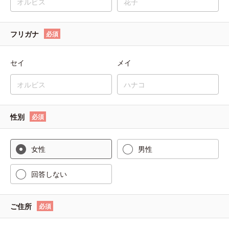
フリガナ
必須
セイ
メイ
性別
必須
女性
男性
回答しない
ご住所
必須