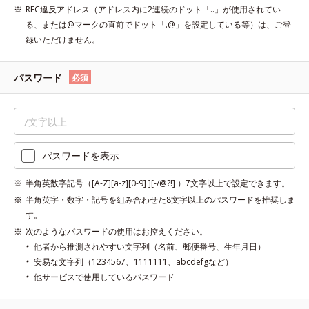
RFC違反アドレス（アドレス内に2連続のドット「..」が使用されてい
る、または@マークの直前でドット「.@」を設定している等）は、ご登
録いただけません。
パスワード
必須
パスワードを表示
半角英数字記号（[A-Z][a-z][0-9] ][-/@?!] ）7文字以上で設定できます。
半角英字・数字・記号を組み合わせた8文字以上のパスワードを推奨しま
す。
次のようなパスワードの使用はお控えください。
他者から推測されやすい文字列（名前、郵便番号、生年月日）
安易な文字列（1234567、1111111、abcdefgなど）
他サービスで使用しているパスワード