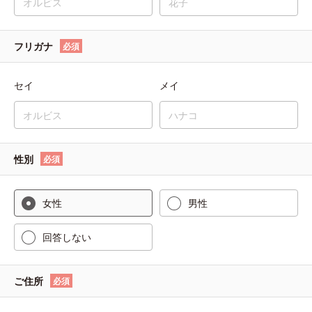
フリガナ
必須
セイ
メイ
性別
必須
女性
男性
回答しない
ご住所
必須