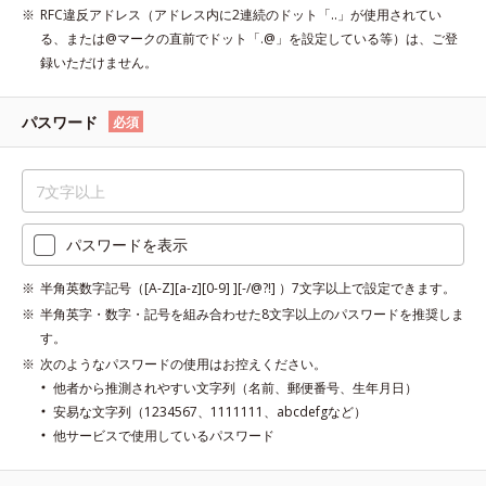
RFC違反アドレス（アドレス内に2連続のドット「..」が使用されてい
る、または@マークの直前でドット「.@」を設定している等）は、ご登
録いただけません。
パスワード
必須
パスワードを表示
半角英数字記号（[A-Z][a-z][0-9] ][-/@?!] ）7文字以上で設定できます。
半角英字・数字・記号を組み合わせた8文字以上のパスワードを推奨しま
す。
次のようなパスワードの使用はお控えください。
他者から推測されやすい文字列（名前、郵便番号、生年月日）
安易な文字列（1234567、1111111、abcdefgなど）
他サービスで使用しているパスワード