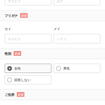
フリガナ
必須
セイ
メイ
性別
必須
女性
男性
回答しない
ご住所
必須