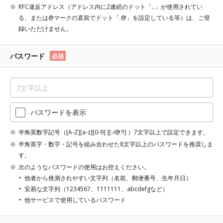
RFC違反アドレス（アドレス内に2連続のドット「..」が使用されてい
る、または@マークの直前でドット「.@」を設定している等）は、ご登
録いただけません。
パスワード
必須
パスワードを表示
半角英数字記号（[A-Z][a-z][0-9] ][-/@?!] ）7文字以上で設定できます。
半角英字・数字・記号を組み合わせた8文字以上のパスワードを推奨しま
す。
次のようなパスワードの使用はお控えください。
他者から推測されやすい文字列（名前、郵便番号、生年月日）
安易な文字列（1234567、1111111、abcdefgなど）
他サービスで使用しているパスワード