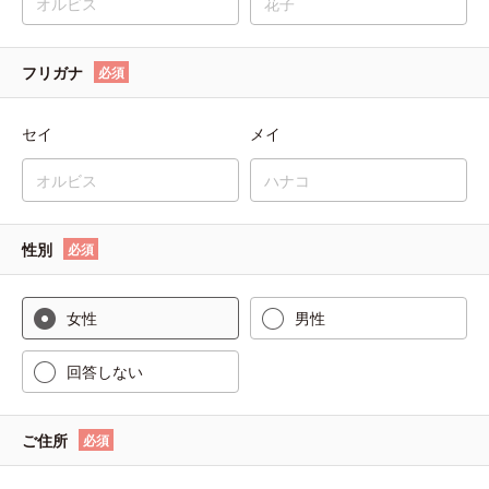
フリガナ
必須
セイ
メイ
性別
必須
女性
男性
回答しない
ご住所
必須