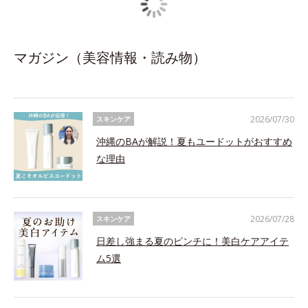
マガジン（美容情報・読み物）
2026/07/30
スキンケア
沖縄のBAが解説！夏もユードットがおすすめ
な理由
2026/07/28
スキンケア
日差し強まる夏のピンチに！美白ケアアイテ
ム5選