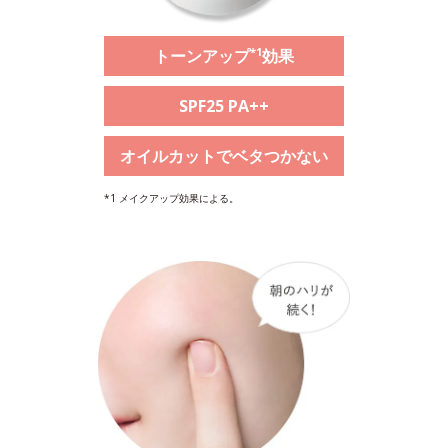
*1
トーンアップ
効果
SPF25 PA++
オイルカットでベタつかない
*1 メイクアップ効果による。