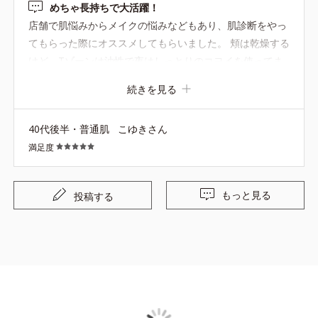
めちゃ長持ちで大活躍！
店舗で肌悩みからメイクの悩みなどもあり、肌診断をやっ
てもらった際にオススメしてもらいました。 頬は乾燥する
けど、Tゾーンは油性で夜はしっとりのコヨイを使ってま
す。朝はベタつくのが嫌で、さっぱり系のクリームを探し
続きを見る
ていた所、このディエッセンスを勧めてもらいました。 化
粧水→ディエッセンス→日焼け止め(ピンク)→コンシーラ
40代後半・普通肌
こゆきさん
ー→パウダー が私のずぼらメイクの順番です。 カサつく
満足度
事は無くなり重宝してます。 ベタつく事なく、ツヤ感も出
て乾燥しない！また今から２本目買おうと思います(*^^*)
もっと見る
投稿する