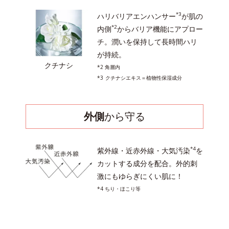
*3
ハリバリアエンハンサー
が肌の
*2
内側
からバリア機能にアプロー
チ。潤いを保持して長時間ハリ
が持続。
クチナシ
*2 角層内
*3
クチナシエキス＝植物性保湿成分
外側
から守る
*4
紫外線・近赤外線・大気汚染
を
カットする成分を配合。外的刺
激にもゆらぎにくい肌に！
*4 ちり・ほこり等