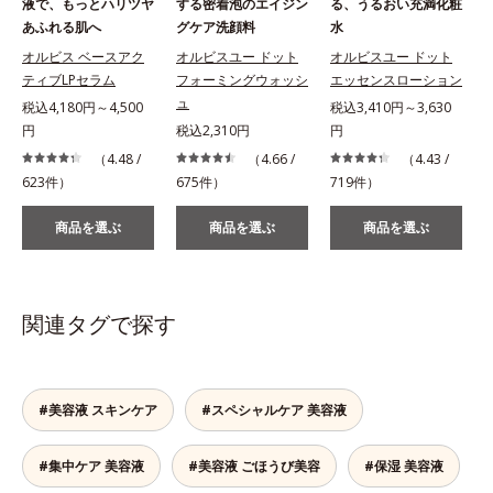
液で、もっとハリツヤ
する密着泡のエイジン
る、うるおい充満化粧
あふれる肌へ
グケア洗顔料
水
オルビス ベースアク
オルビスユー ドット
オルビスユー ドット
ティブLPセラム
フォーミングウォッシ
エッセンスローション
ュ
税込4,180円～4,500
税込3,410円～3,630
税
円
税込2,310円
円
（4.48 /
（4.66 /
（4.43 /
623件）
675件）
719件）
商品を選ぶ
商品を選ぶ
商品を選ぶ
関連タグで探す
#美容液 スキンケア
#スペシャルケア 美容液
#集中ケア 美容液
#美容液 ごほうび美容
#保湿 美容液