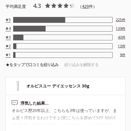
4.3
成分＊6、植物性保湿成分＊7を組み合わせた処方 ●SPF25/PA++
平均満足度
（
429
件）
●アルコールフリー
＊1 PEG-75、プロパンジオール ＊2 ヤグルマギク花エキス、モ
5
225
件
モ葉エキス、アマモエキス ＊3 クチナシエキス ＊4酸化チタ
4
139
件
ン、水酸化Al ＊5 酸化チタン、水酸化Al、酸化亜鉛 ＊6 ゴレ
ンシ葉エキス ＊7 アーチチョーク葉エキス
3
43
件
※アレルギーテスト済＝全ての方にアレルギーが起こらないという
2
13
件
ことではありません。
1
9
件
★を
タップ
で口コミを絞り込み
絞り込みを解除する
オルビスユー デイエッセンス 30g
浮気した結果…
オルビス歴20年以上、こちらも3年は使っていますが、ま
ぁ度々浮気するわけですよ(笑)こちらを辞めてSPF 50の1
個で乳液、下地まで完成！ってやつにしたら1工程減るじ