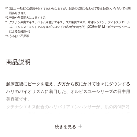
*1 週に3～4回のご使用をおすすめいたしますが、お肌の状態に合わせて毎日お使いいただいても問
題ありません
*2 乾燥や角質肥大によるくすみ
*3 クチナシ果実エキス、ハトムギ種子エキス、ユズ果実エキス、水添レシチン、フィトステロール
ズ、（Ｃ１２－２０）アルキルグルコシドの組み合わせが初（2023年4月 Mintel社データベース
による当社調べ）
*4 うるおい不足等
商品説明
起床直後にピークを迎え、夕方から夜にかけて徐々にダウンする
ハリのバイオリズムに着目した、オルビスユーシリーズの日中用
美容液です。
クチナシエキス配合のハリバリアエンハンサーが、肌の内側(*2)
からバリア機能にアプローチして、うるおいをキープ。さらに紫
外線・近赤外線・大気汚染(*3)をカットする成分を配合してお
続きを見る
り、外的刺激から肌を守ります。