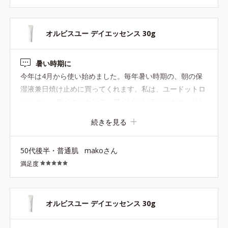
オルビスユー デイエッセンス 30g
暑い時期に
今年は4月から使い始めました。毎年暑い時期の、朝の保
湿液兼日焼け止めに買ってくれます。私は、ユードットロ
ーション→デイエッセンス→アイゾーンチューナー→リン
クルUVピンク→下地 の順で使用してます。ベタつきもせ
続きを見る
ず、乾かず良いです。特に暑い時期に、汗かいててもベト
つかず良いです。これからも使い続けたいです。
50代後半・普通肌
makoさん
満足度
オルビスユー デイエッセンス 30g