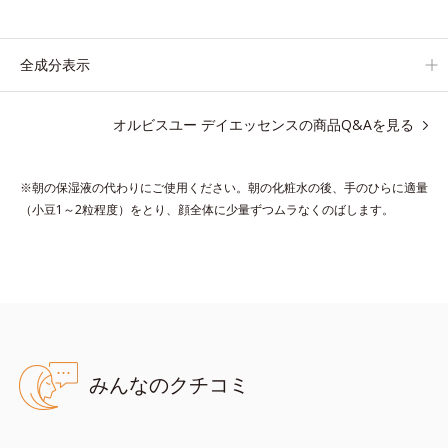
肌の内側(*2)と外側、両方からのWアプローチでゆらぎ(*1)を食
い止め、夕方にかけてダウンしていくハリの低下を予防。朝
の“ピーク肌”が長時間続きます。
全成分表示
UVカット効果と肌をトーンアップさせる効果(*4)があり、朝のメ
イク前のスキンケアにぴったり。オイルカットでベタつかないの
オルビスユー デイエッセンスの商品Q&Aを見る
で、すぐにメイクが始められます。
*1 乾燥など
※朝の保湿液の代わりにご使用ください。朝の化粧水の後、手のひらに適量
*2 角層内
（小豆1～2粒程度）をとり、顔全体に少量ずつムラなくのばします。
*3 ちり・ほこり等
*4 メイクアップ効果による
●無油分、無香料、無着色 ●紫外線吸収剤不使用 ●濃密ウォーター
ジェリー＊1配合＝保湿成分 ●キーポリンブースター＊2配合＝肌
みんなのクチコミ
にうるおいとハリ感を与える保湿成分 ●ハリバリアエンハンサー＊
3配合＝植物性保湿成分 ●ダメージリリースヴェール＝紫外線
〔UV-A・B〕散乱剤＊4、近赤外線カット成分＊5、大気汚染カット