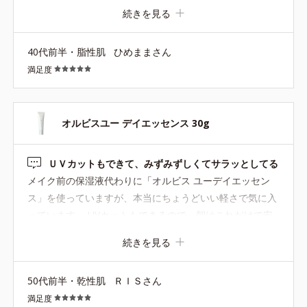
ゃん♪と思って。3日くらい使ったら小さなポツポツとやた
続きを見る
ら乾燥することに気付き…。それはグリチルなんちゃら配
合なので肌荒れにはいいはずなのに...。 私の肌にはやっぱ
40代前半・脂性肌
ひめままさん
り優しく保湿してからの化粧下地って流れが合っていたみ
満足度
たいです。 浮気してごめん！戻ってきたよオルビス(笑)
オルビスユー デイエッセンス 30g
ＵＶカットもできて、みずみずしくてサラッとしてる
メイク前の保湿液代わりに「オルビス ユーデイエッセン
ス」を使っていますが、本当にちょうどいい軽さで気に入
っています。 UVカットもできるので、朝はこれだけで安
心。 夜用のクリームはどうしても重たく感じるのですが、
続きを見る
ユーデイエッセンスはみずみずしくてサラッとしているの
で、メイクの邪魔にならず快適です。 使い心地が良すぎ
50代前半・乾性肌
ＲＩＳさん
て、気づけば何本もリピートしています。
満足度