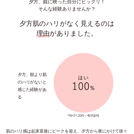
夕方、鏡に映った自分にビックリ！
そんな経験ありませんか？
夕方肌のハリがなく見えるのは
理由
がありました。
夕方、朝より
肌
のハリがないと
感じた経験があ
る
*N=31 20代～40代女性
肌のハリ感は起床直後にピークを迎え、
夕方から夜にかけて徐々