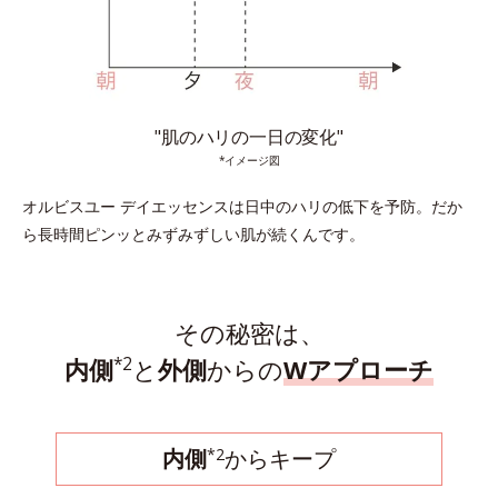
"肌のハリの一日の変化"
*イメージ図
オルビスユー デイエッセンスは日中のハリの低下を予防。
だか
ら長時間ピンッとみずみずしい肌が続くんです。
その秘密は、
*2
内側
と
外側
からの
Wアプローチ
*2
内側
からキープ