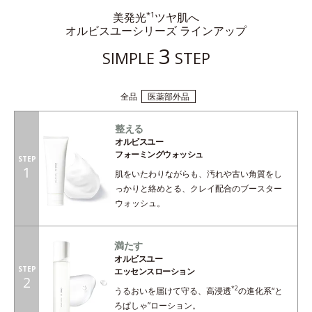
*1
美発光
ツヤ肌へ
オルビスユーシリーズ ラインアップ
3
SIMPLE
STEP
全品
医薬部外品
整える
オルビスユー
フォーミングウォッシュ
STEP
1
肌をいたわりながらも、汚れや古い角質をし
っかりと絡めとる、クレイ配合のブースター
ウォッシュ。
満たす
オルビスユー
STEP
エッセンスローション
2
*2
うるおいを届けて守る、高浸透
の進化系“と
ろぱしゃ”ローション。