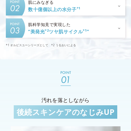
肌にみなぎる
*1
数十億個以上の水分子
肌科学知見で実現した
*2
*1
“美発光
ツヤ肌サイクル
”
*1 オルビスユーシリーズとして *2 うるおいによる
汚れを落としながら
後続スキンケアのなじみUP