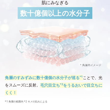
肌にみなぎる
数十億個以上の水分子
*1
角層のすみずみに数十億個の水分子が巡る
ことで、光
*2
をスムーズに反射。
毛穴目立ち
をうるおいで目立ちに
くく！
*1 角層の範囲内 *2 キメの乱れによる