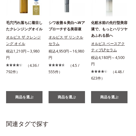
毛穴汚れ落ちに着目し
シワ改善＆美白へWア
化粧水前の先行型美容
たクレンジングオイル
プローチする美容液
液で、もっとハリツヤ
あふれる肌へ
オルビス ザ クレンジ
オルビス ザ リンクル
ング オイル
セラム
オルビス ベースアク
ティブLPセラム
税込1,210円～3,980
税込4,950円～16,980
円
円
税込4,180円～4,500
税
円
（4.36 /
（4.5 /
792件）
555件）
（4.48 /
623件）
商品を選ぶ
商品を選ぶ
商品を選ぶ
関連タグで探す