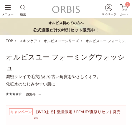
0
メニュー
検索
マイページ
カート
オルビス初めての方へ
公式通販だけの特別セット販売中！
TOP
スキンケア
オルビスユーシリーズ
オルビスユー フォーミング
オルビスユー フォーミングウォッシ
ュ
濃密クレイで毛穴汚れや古い角質をやさしくオフ。
化粧水のなじみやすい肌に
309件
【8/10まで】数量限定！BEAUTY夏祭りセット発売
キャンペーン
中