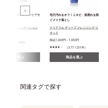
フルシリーズのインナーケアサ
毛穴汚れをオフ！ニキビ・肌荒れを防
ぐメイク落とし
フル インナーコンディション
クリアフル ディープ クレンジング リ
キッド
944円
税込1,430円～1,650円
（4.24 / 46件）
（3.77 / 251件）
商品を選ぶ
商品を選ぶ
関連タグで探す