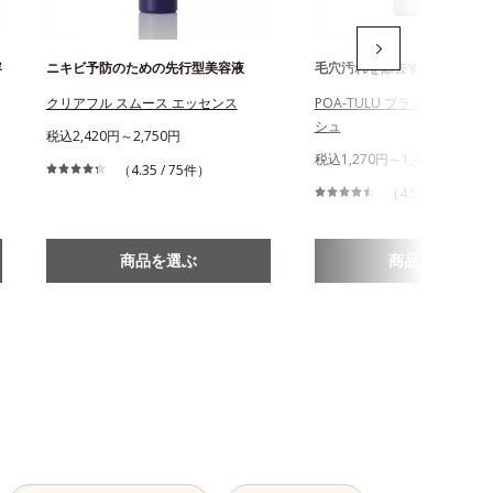
容
ニキビ予防のための先行型美容液
毛穴汚れを除去する酵素洗顔
クリアフル スムース エッセンス
POA-TULU ブラックパウダ
シュ
税込2,420円～2,750円
税込1,270円～1,490円
（4.35 / 75件）
（4.53 / 235件）
商品を選ぶ
商品を選ぶ