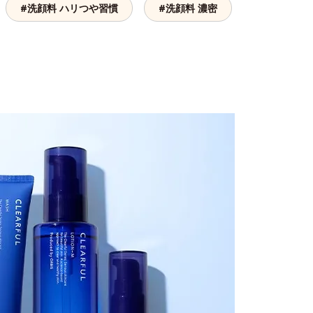
#洗顔料 ハリつや習慣
#洗顔料 濃密