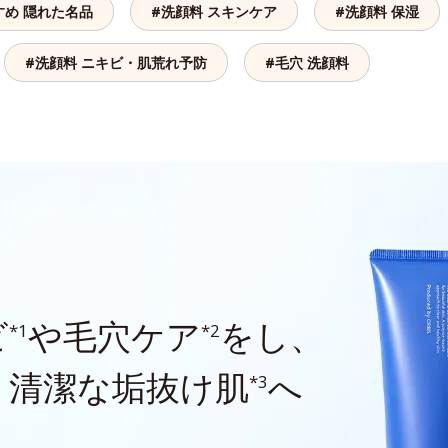
すめ 隠れた名品
#洗顔料 スキンケア
#洗顔料 保湿
#洗顔料 ニキビ・肌荒れ予防
#毛穴 洗顔料
ビ
や毛穴ケア
をし、
*1
*2
、清潔な垢抜け肌
へ
*3