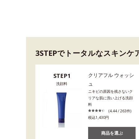
3STEPでトータルなスキンケ
クリアフル ウォッシ
STEP1
ュ
洗顔料
ニキビの原因を残さないク
リアな肌に洗い上げる洗顔
料
(4.44 / 263件)
税込1,430円
商品を選ぶ