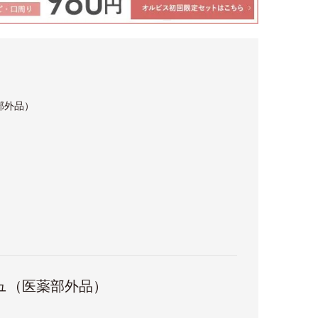
部外品）
ュ（医薬部外品）