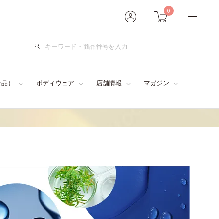
0
検
索
食品）
ボディウェア
店舗情報
マガジン