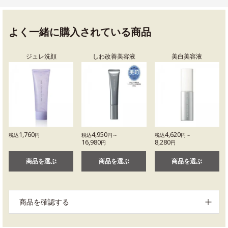
よく一緒に購入されている商品
ジュレ洗顔
しわ改善美容液
美白美容液
1,760
4,950
4,620
税込
円
税込
円～
税込
円～
16,980
8,280
円
円
商品を選ぶ
商品を選ぶ
商品を選ぶ
商品を確認する