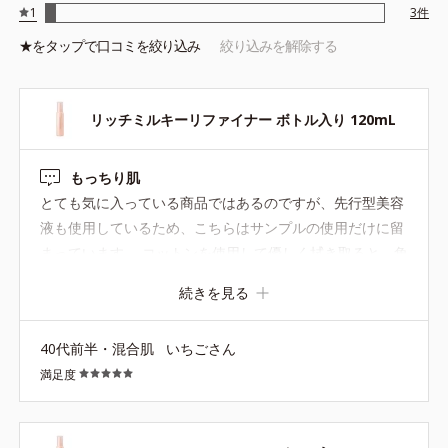
1
3
件
★を
タップ
で口コミを絞り込み
絞り込みを解除する
リッチミルキーリファイナー ボトル入り 120mL
もっちり肌
とても気に入っている商品ではあるのですが、先行型美容
液も使用しているため、こちらはサンプルの使用だけに留
まっています。 コットンを使用して優しく拭き取ると、角
質ケアだけでなく、肌がもっちりしっとりします。化粧水
続きを見る
の入りも良くなります。
40代前半・混合肌
いちごさん
満足度