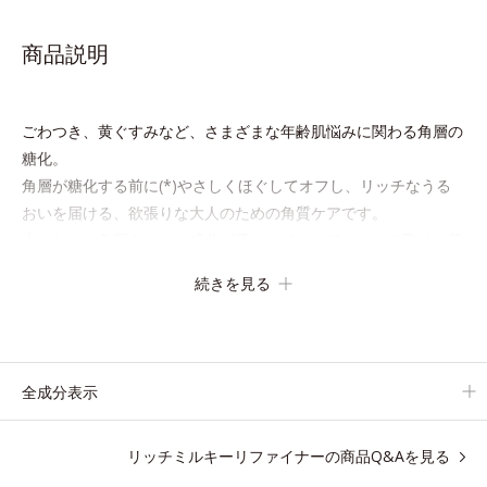
商品説明
ごわつき、黄ぐすみなど、さまざまな年齢肌悩みに関わる角層の
糖化。
角層が糖化する前に(*)やさしくほぐしてオフし、リッチなうる
おいを届ける、欲張りな大人のための角質ケアです。
古くなった角層をオイル成分が優しくほぐしてからふき取り、美
容保湿成分のリッチメドウスイートとユズセラミドがうるおいを
続きを見る
届けると、くもりのないクリアな肌に。
さらにうるおいをキャッチして蓄える水性ヴェールを肌の上に形
成することで、次に使う化粧水のなじみがアップします。
週に2～3回、洗顔後にまろやかな感触のミルクでやさしくふき取
全成分表示
るだけで、ごわつきのない、みずみずしいやわ肌を実現します。
リッチミルキーリファイナーの商品Q&Aを見る
* 糖化する前の古くなった角層をふき取り、やわらかい肌を保つ
こと。