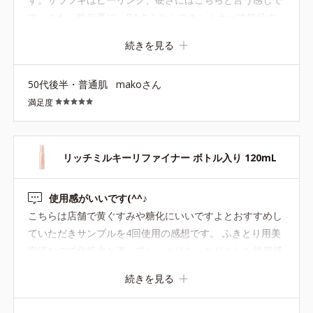
す。また、昨年夏に、BAさんからスキントナーで乾燥す
る時はこちらが良いと教わりました。またベタつき易い夏
続きを見る
にも大丈夫でした。また、こちらを頻繁に使用すると肌が
茶くすみしますが、たまにならスキントナーより肌汚れを
50代後半・普通肌
makoさん
取ってくれます。困った時の救世主として使用してます。
満足度
リッチミルキーリファイナー ボトル入り 120mL
使用感がいいです(^^♪
こちらは店舗で黄ぐすみや糖化にいいですよとおすすめし
ていただきサンプルを4回使用の感想です。 ふきとり用美
容液なので化粧水と違ってしっとりもっちりとした使用感
なのに化粧水なじみがいいです。 BAさんもこちらは美容
続きを見る
液なのでとてもいいですよとおすすめされていた理由がわ
かります。 本品も購入させていただきました。