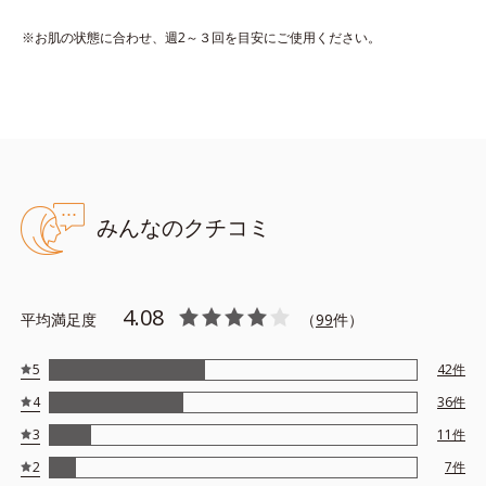
※お肌の状態に合わせ、週2～３回を目安にご使用ください。
●無香料、無着色 ●酸化しやすい油分不使用 ●アルコールフリー
●リッチメドウスイート※1＝明るくて柔らかい肌を保つ保湿成分
●ユズセラミド※2＝うるおってごわつきのない肌に導く保湿成分
●疑似角層膜成分※3＝うるおいをキャッチし蓄える機能を有する保
湿成分
みんなのクチコミ
●固くなった角層を柔らかくする成分※4
※アレルギーテスト済み（すべての人にアレルギーが起きないとい
うわけではありません）
4.08
平均満足度
（
99
件）
※1 セイヨウナツユキソウ花エキス ※2 ユズ果実エキス
※3 ポリHEMAグルコシド ※4 トリエチルヘキサノイン
5
42
件
※アレルギーテスト済＝全ての方にアレルギーが起こらないという
4
36
件
ことではありません。
3
11
件
2
7
件