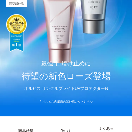
医薬部外品
最強
*
日焼け止めに
待望の新色ローズ登場
オルビス リンクルブライトUVプロテクターN
* オルビス内最高の紫外線カットレベル
よくある
商品特徴
使い方