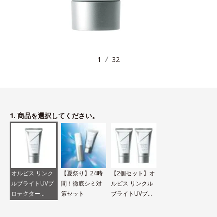
1
32
1. 商品を選択してください。
オルビス リンク
【夏祭り】24時
【2個セット】オ
ルブライトUVプ
間！徹底シミ対
ルビス リンクル
ロテクター
策セット
ブライトUVプロ
N（医薬部外品）
テクター N