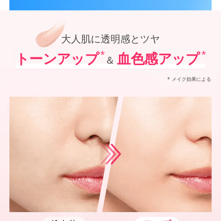
*1
オルビス内最高の紫外線カットレベル
オルビス最高峰*1 SNSで大人気の日焼け止めがパワーアップ！
*2
「VOCE」「美的」「MAQUIA」において発表されるベストコスメUVケア部門での受賞（2021
ポーラ化成 独自技術を搭載進化させた防御力*5✕シワ改善・美白*6、
*3
@cosmeベストコスメアワードでの受賞（2022年～2025年 オルビス調べ リンクルホワイト
*4
2024年12月20日時点（オルビス調べ リンクルホワイトUVプロテクターを含む）
大人肌に透明感とツヤ
*5
化粧膜のくずれにくさ、肌をうるおして保護すること
*6
メラニンの生成を抑え、シミ・ソバカスを防ぐ
*
*
トーンアップ
血色感アップ
＆
*7
紫外線に瞬時に反応して、膜が厚くなり始めることおよび表面に新たな膜ができ始めることで膜
* メイク効果による