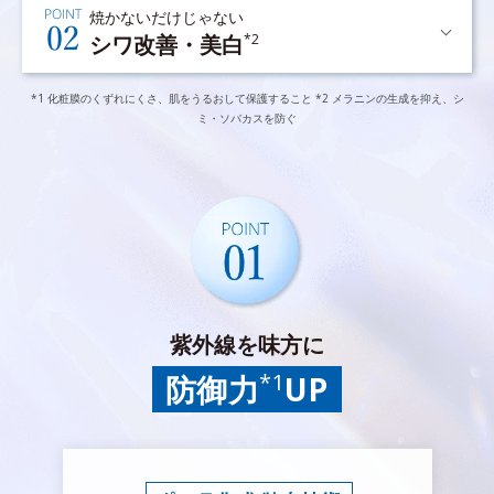
焼かないだけじゃない
シワ改善・美白
*2
*1 化粧膜のくずれにくさ、肌をうるおして保護すること *2 メラニンの生成を抑え、シ
ミ・ソバカスを防ぐ
紫外線を味方に
*1
防御力
UP