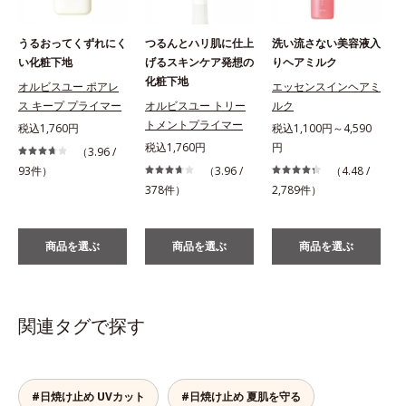
うるおってくずれにく
つるんとハリ肌に仕上
洗い流さない美容液入
い化粧下地
げるスキンケア発想の
りヘアミルク
化粧下地
オルビスユー ポアレ
エッセンスインヘアミ
ス キープ プライマー
オルビスユー トリー
ルク
税
トメントプライマー
税込1,760円
税込1,100円～4,590
税込1,760円
円
（3.96 /
93件）
（3.96 /
（4.48 /
378件）
2,789件）
商品を選ぶ
商品を選ぶ
商品を選ぶ
関連タグで探す
#日焼け止め UVカット
#日焼け止め 夏肌を守る