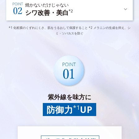
焼かないだけじゃない
シワ改善・美白
*2
*1 化粧膜のくずれにくさ、肌をうるおして保護すること *2 メラニンの生成を抑え、シ
ミ・ソバカスを防ぐ
紫外線を味方に
*1
防御力
UP