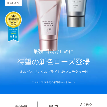
医薬部外品
最強
*
日焼け止めに
待望の新色ローズ登場
オルビス リンクルブライトUVプロテクターN
* オルビス内最高の紫外線カットレベル
よくある
商品特徴
使い方