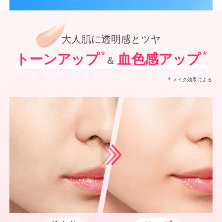
*1
オルビス内最高の紫外線カットレベル
オルビス最高峰*1 SNSで大人気の日焼け止めがパワーアップ！
*2
「VOCE」「美的」「MAQUIA」において発表されるベストコスメUVケア部門での受賞（2021
ポーラ化成 独自技術を搭載進化させた防御力*5✕シワ改善・美白*6、
*3
@cosmeベストコスメアワードでの受賞（2022年～2025年 オルビス調べ リンクルホワイト
*4
2024年12月20日時点（オルビス調べ リンクルホワイトUVプロテクターを含む）
大人肌に透明感とツヤ
*5
化粧膜のくずれにくさ、肌をうるおして保護すること
*6
メラニンの生成を抑え、シミ・ソバカスを防ぐ
*
*
トーンアップ
血色感アップ
＆
*7
紫外線に瞬時に反応して、膜が厚くなり始めることおよび表面に新たな膜ができ始めることで膜
* メイク効果による