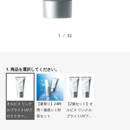
1
32
1. 商品を選択してください。
オルビス リンク
【夏祭り】24時
【2個セット】オ
ルブライトUVプ
間！徹底シミ対
ルビス リンクル
ロテクター
策セット
ブライトUVプロ
N（医薬部外品）
テクター N