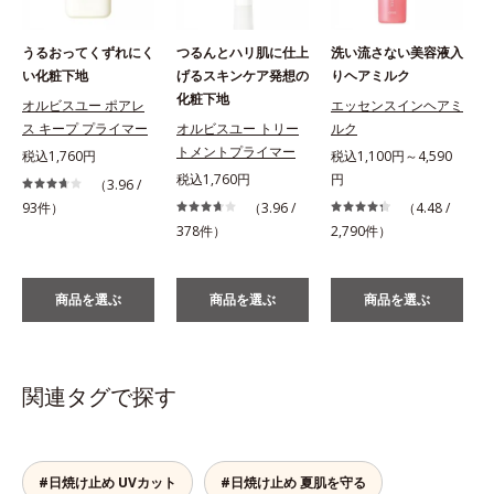
うるおってくずれにく
つるんとハリ肌に仕上
洗い流さない美容液入
い化粧下地
げるスキンケア発想の
りヘアミルク
化粧下地
オルビスユー ポアレ
エッセンスインヘアミ
ス キープ プライマー
オルビスユー トリー
ルク
税
トメントプライマー
税込1,760円
税込1,100円～4,590
税込1,760円
円
（3.96 /
93件）
（3.96 /
（4.48 /
378件）
2,790件）
商品を選ぶ
商品を選ぶ
商品を選ぶ
関連タグで探す
#日焼け止め UVカット
#日焼け止め 夏肌を守る