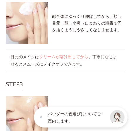
顔全体にゆっくり伸ばしてから、頬→
目元→額→小鼻→口まわりの順番で円
を描くようにやさしくなじませます。
目元のメイクは
クリームが溶け出してから
、丁寧になじま
せるとスムーズにメイクオフできます。
STEP3
クリームが肌の上でメイク汚れを巻き
パウダーの色選びについてご
こむと軽い感触に変わります。
感触が
案内します。
軽くなったら洗い流しのサインです。