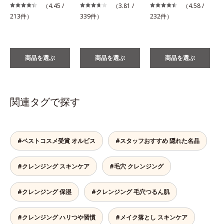
（4.45 /
（3.81 /
（4.58 /
1
213件）
339件）
232件）
商品を選ぶ
商品を選ぶ
商品を選ぶ
関連タグで探す
#ベストコスメ受賞 オルビス
#スタッフおすすめ 隠れた名品
#クレンジング スキンケア
#毛穴 クレンジング
#クレンジング 保湿
#クレンジング 毛穴つるん肌
#クレンジング ハリつや習慣
#メイク落とし スキンケア