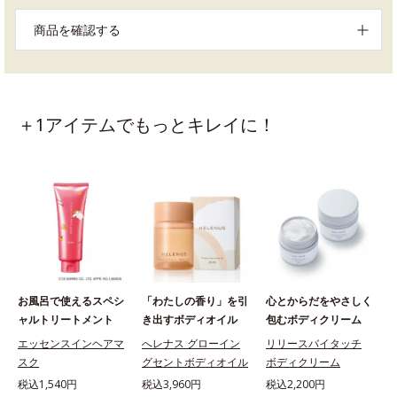
商品を確認する
＋1アイテムでもっとキレイに！
お風呂で使えるスペシ
「わたしの香り」を引
心とからだをやさしく
ャルトリートメント
き出すボディオイル
包むボディクリーム
エッセンスインヘアマ
へレナス グローイン
リリースバイタッチ
スク
グセントボディオイル
ボディクリーム
税込1,540円
税込3,960円
税込2,200円