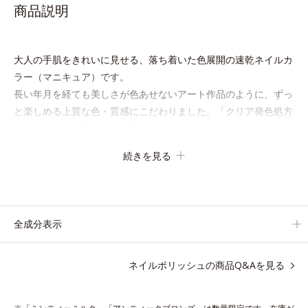
商品説明
大人の手肌をきれいに見せる、落ち着いた色展開の速乾ネイルカ
ラー（マニキュア）です。
長い年月を経ても美しさが色あせないアート作品のように、ずっ
と楽しめる上質な色・質感にこだわりました。「クリア発色処方
(*1)」により、見たままの美しい発色が叶います。
速乾性も従来品よりさらにアップ。
続きを見る
また細かいアレンジをしやすくするため、持ち手の長さとハケを
短くして爪への距離が近くなるよう工夫しています。
ネイルケア成分を6種(*2)も配合し、爪をいたわる仕様です。
質感によって異なる魅力を楽しめる「
トップコート
」、より自分
全成分表示
になじむ色合いにニュアンスチェンジできる「
ベースコート
」と
組み合わせることで、いろいろな表情を楽しめます。
ネイルポリッシュの商品Q&Aを見る
*1 見たままの発色が叶う処方＝ジメチコン、ステアロイルグル
タミン酸2Na、水酸化Al