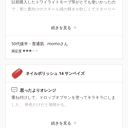
以前購入したトワイライトモーブ等がとても使いかったの
で，更に夏向けのスチール感の輝きが欲しくてスターリー
スカイを購入しました．届いた時に外観でゴールドの色目
が強いな〜と感じたのですが，つけてみてやはりそうでし
続きを見る
た・・・単色では私の肌の色で黄みグレーな感じで光って
あまり肌がキレイに見えませんでした．でもこれに限定色
50代後半・普通肌
momoさん
のトワイライトモーブを重ねたらあら不思議〜青みのスチ
満足度
ール感輝きになりこれは使える！色になりました．足のネ
イルにこの夏使えそうです． トワイライトモーブはドライ
ローズに重ねてもとても素敵なニュアンスチェンジができ
て優秀色です．トワイライトモーブ再販をお願いしま
ネイルポリッシュ 14 サンベイズ
す！！
思ったよりオレンジ
重ね付けして、ドロップオブサンを塗ってキラキラにしま
した。 単色だけだと地味かも。
続きを見る