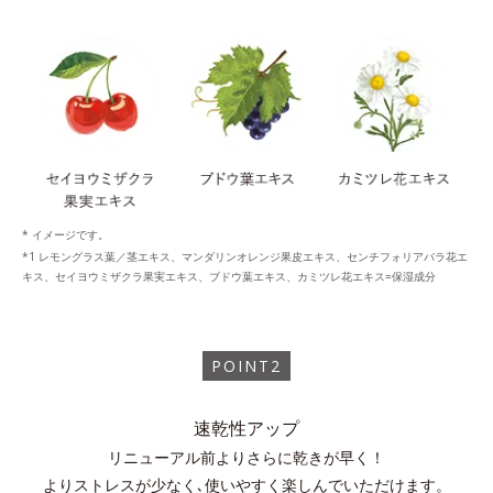
* イメージです。
レモングラス葉／茎エキス、マンダリンオレンジ果皮エキス、センチフォリアバラ花エ
キス、セイヨウミザクラ果実エキス、ブドウ葉エキス、カミツレ花エキス=保湿成分
POINT2
速乾性アップ
リニューアル前よりさらに乾きが早く！
よりストレスが少なく､使いやすく楽しんでいただけます。