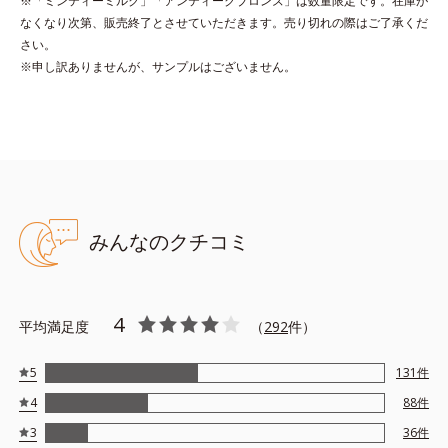
※「ミンティーミルク」「アンティークブロンズ」は数量限定です。在庫が
*2 レモングラス葉/茎エキス、マンダリンオレンジ果皮エキス、
なくなり次第、販売終了とさせていただきます。売り切れの際はご了承くだ
センチフォリアバラ花エキス、セイヨウミザクラ果実エキス、ブ
さい。
ドウ葉エキス、カミツレ花エキス（すべて保湿成分）
※申し訳ありませんが、サンプルはございません。
●無香料 ●酸化しやすい油分不使用 ●アセトンフリー
●ネイルラスティング処方*1＝持続性を向上させる処方 ●クリア発
色処方*2＝見たままの発色が叶う処方 ●6種のネイルケア成分*3配
合＝保湿成分
みんなのクチコミ
*1 アクリル酸アルキルコポリマー
*2 ジメチコン、ステアロイルグルタミン酸2Na、水酸化Al
*3 マンダリンオレンジ果皮エキス、セイヨウミザクラ果実エキス、
レモングラス葉／茎エキス、ブドウ葉エキス、センチフォリアバラ
4
平均満足度
（
292
件）
花エキス、カミツレ花エキス
5
131
件
4
88
件
3
36
件