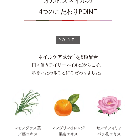
オルビスネイルの
4つのこだわりPOINT
スターリースカイ
1度塗り
2度塗り
POINT1
モーニングサン
1度塗り
2度塗り
*1
ネイルケア成分
を6種配合
日々使うデイリーネイルだからこそ、
爪をいたわることにこだわりました。
ライラックチュール
1度塗り
2度塗り