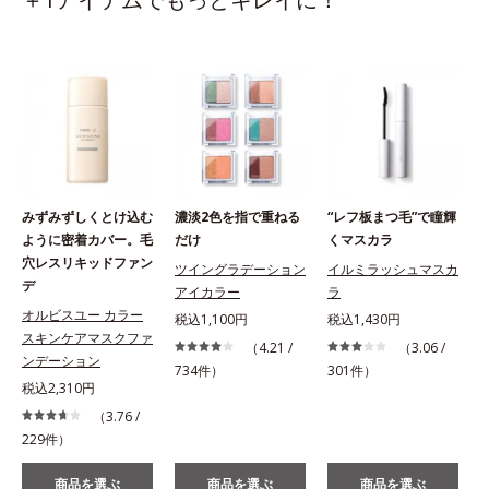
みずみずしくとけ込む
濃淡2色を指で重ねる
“レフ板まつ毛”で瞳輝
ように密着カバー。毛
だけ
くマスカラ
穴レスリキッドファン
ツイングラデーション
イルミラッシュマスカ
デ
アイカラー
ラ
オルビスユー カラー
税込1,100円
税込1,430円
スキンケアマスクファ
（4.21 /
（3.06 /
ンデーション
734件）
301件）
税込2,310円
（3.76 /
229件）
商品を選ぶ
商品を選ぶ
商品を選ぶ