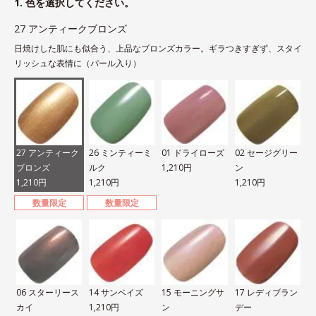
1. 色を選択してください。
27 アンティークブロンズ
日焼けした肌にも似合う、上品なブロンズカラー。ギラつきすぎず、スタイ
リッシュな表情に（パール入り）
27 アンティーク
26 ミンティーミ
01 ドライローズ
02 セージグリー
ブロンズ
ルク
1,210円
ン
1,210円
1,210円
1,210円
数量限定
数量限定
06 スターリース
14 サンベイズ
15 モーニングサ
17 レディブラン
カイ
1,210円
ン
デー