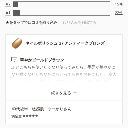
2
15
件
1
22
件
★を
タップ
で口コミを絞り込み
絞り込みを解除する
ネイルポリッシュ 27 アンティークブロンズ
華やかゴールドブラウン
ふとこちらを使いたくなり使ってみたら、手元が華やかに
なり暗くなりがちな冬にもとっても良きお色でした。 友人
もいいねと言ってくれたので、これはけっこう使えるか
も...！
続きを見る
40代後半・敏感肌
ゆーかりさん
満足度