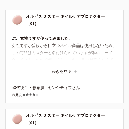
オルビス ミスター ネイルケアプロテクター
（01）
女性ですが使ってみました。
女性ですが普段から目立つネイル商品は使用しないため、
この商品はミスターと名付けられていますが私のニーズに
合っていましたので使ってみました。 臭いが強くなくて、
一度塗りで塗った後のベタつきもなくサラッとしていて、
続きを見る
ベタつかないように気を遣わなくても良いです。 元の爪よ
りも多少ツヤが出ましたが、いかにも塗っているという見
50代後半・敏感肌
センシティブさん
た目でもなく自然です。 全体的な使用感は気に入りました
満足度
が、ミスターというネーミングのためか塗った後の爪の色
が多少血色悪く見えます。 もう少しピンク寄りのお色味の
商品が作られる事を希望します。 男女でネイル商品を分け
オルビス ミスター ネイルケアプロテクター
るのは何故でしょうか。 女性にもこのような使い易い商品
（01）
を作っていただきたいです。