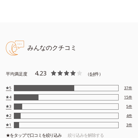
●無香料 ●酸化しやすい油分不使用 ●スピーディマット処方*1＝素
早くセミマットな質感に乾いて、爪を補強する処方
*1＝アクリル酸アルキルコポリマー、シリカ、メタクリル酸メチル
みんなのクチコミ
クロスポリマー、ニトロセルロース
4.23
平均満足度
（
64
件）
5
37
件
4
15
件
3
5
件
2
4
件
1
3
件
★を
タップ
で口コミを絞り込み
絞り込みを解除する