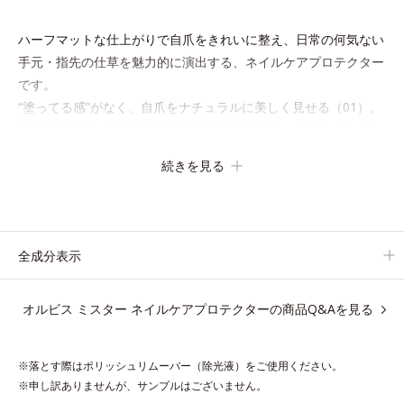
ハーフマットな仕上がりで自爪をきれいに整え、日常の何気ない
手元・指先の仕草を魅力的に演出する、ネイルケアプロテクター
です。
“塗ってる感”がなく、自爪をナチュラルに美しく見せる（01）。
使い方は簡単、爪にそのままひと塗りするだけ。スピーディマッ
ト処方ですばやく乾き、何かと目に触れがちな指先に、さり気な
続きを見る
く信頼感を宿します。
【色説明】
（01）：”塗ってる感”を感じさせない、ほんのり血色感を与え清
全成分表示
潔感のある好印象な手元へ導くくすみピンク
オルビス ミスター ネイルケアプロテクターの商品Q&Aを見る
【ご使用方法】
①使用前にビンを軽く振ります。
②筆と軸についた液をビンの口元でしごき、量を調整してから自
※落とす際はポリッシュリムーバー（除光液）をご使用ください。
爪に直接塗ります。2度塗りすると、より美しい仕上がりになり
※申し訳ありませんが、サンプルはございません。
ます。