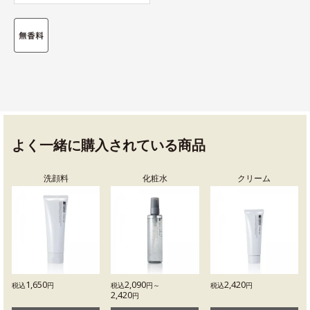
よく一緒に購入されている商品
洗顔料
化粧水
クリーム
1,650
2,090
2,420
税込
円
税込
円～
税込
円
2,420
円