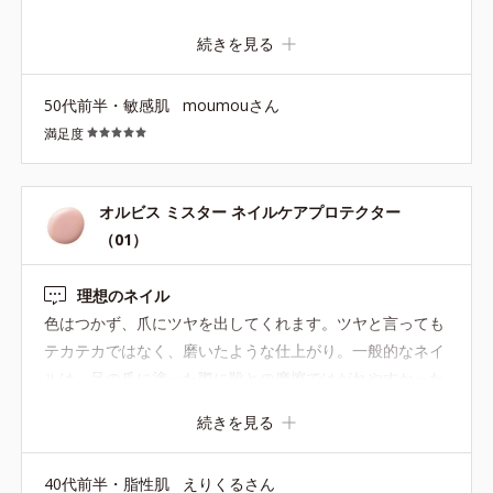
れにくくなります。手持ちのマニュキュアのつや消しにも
続きを見る
なります。
50代前半・敏感肌
moumouさん
満足度
オルビス ミスター ネイルケアプロテクター
（01）
理想のネイル
色はつかず、爪にツヤを出してくれます。ツヤと言っても
テカテカではなく、磨いたような仕上がり。一般的なネイ
ルは、足の爪に塗った際に靴との摩擦ではがれやすかった
のですが、このネイルは剥がれることもなく、長持ちなの
続きを見る
も嬉しいです。
40代前半・脂性肌
えりくるさん