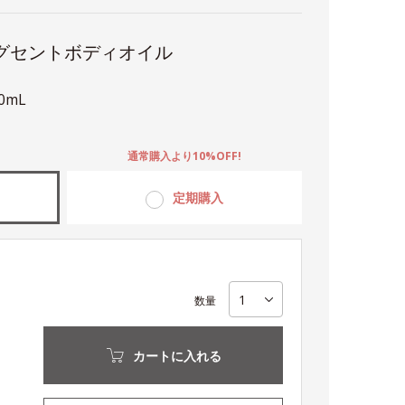
グセントボディオイル
10mL
。
通常購入より10%OFF!
定期購入
数量
カートに入れる