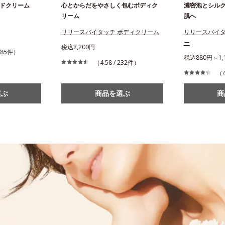
ドクリーム
心とからだをやさしく包むボディク
濃密泡とシル
リーム
肌へ
リリースバイタッチ ボディクリーム
リリースバイタ
ー
税込2,200円
,985件）
税込880円～1,
（4.58 / 232件）
（4
選ぶ
商品を選ぶ
商