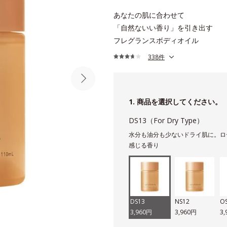
あなたの肌に合わせて
「自然ないい香り」を引き出す
フレグランスボディオイル
338件
1. 商品を選択してください。
DS13（For Dry Type）
水分も油分も少ないドライ肌に。ロ
感じる香り
DS13
NS12
O
3,960円
3,960円
3