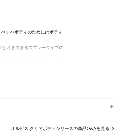
すべすべボディのためにはボディ
ひと吹きできるスプレータイプの
合で、すっきり気持ちの良い使用
オルビス クリアボディシリーズの商品Q&Aを見る
料です。
しく皮脂や汗をオフしつつ不要な