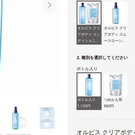
オルビス クリ
オルビス クリ
アボディ コン
アボディ スム
ディショニン
ースローショ
グウォッシュ
ン（医薬部外
品）
2. 種別を選択してください
ボトル入り
ボトル入り
つめかえ用
1,100円
880円
オルビス クリアボデ