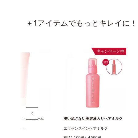
＋1アイテムでもっとキレイに！
かない保湿ハンドクリーム
洗い流さない美容液入りヘアミルク
トリートメント
エッセンスインヘアミルク
3円
税込1,100円～4,590円