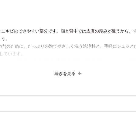
とニキビのできやすい部分です。顔と背中では皮膚の厚みが違うから、
ょう。
(*)のために、たっぷりの泡でやさしく洗う洗浄料と、手軽にシュッと
しています。
やさしさに配慮した無油分・無香料・無着色。清涼成分のメントール配
続きを見る
アレルギーが起こらないということではありません。
すべての人にコメド（ニキビのもと）ができないというわけではありません。
ショニングウォッシュ 260mL
れをしっかりオフし、ニキビケア(*1)の土台(*2)をつくるボディ洗浄
キビのできやすい胸元や背中にこする刺激は厳禁。ふわふわの泡でやさ