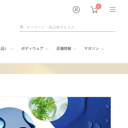
0
検
索
食品）
ボディウェア
店舗情報
マガジン