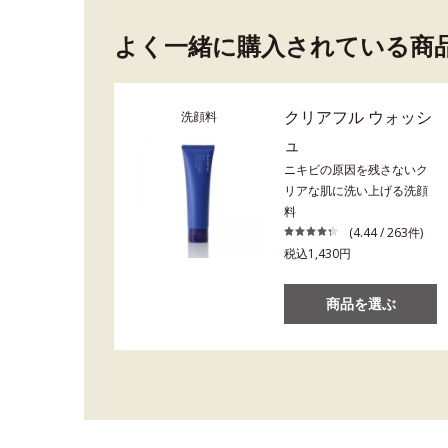
よく一緒に購入されている商
クリアフル ウォッシ
洗顔料
ュ
ニキビの原因を残さないク
リアな肌に洗い上げる洗顔
料
(4.44 / 263件)
税込1,430円
商品を選ぶ