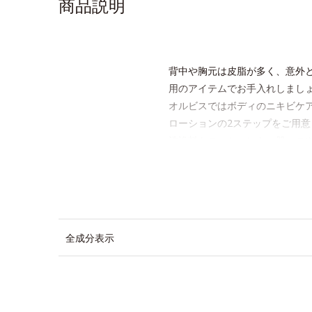
商品説明
背中や胸元は皮脂が多く、意外
用のアイテムでお手入れしまし
オルビスではボディのニキビケア
ローションの2ステップをご用意
洗浄料もローションも、肌への
感です。
* ニキビ・肌荒れを防ぐ
アレルギーテスト済＝全ての方に
ノンコメドジェニックテスト済＝
全成分表示
オルビス クリアボディ コンディ
たっぷりの泡で汚
皮脂が多く、ニ