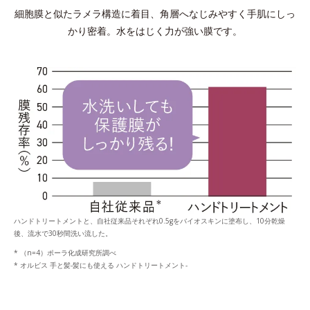
細胞膜と似たラメラ構造に着目、角層へなじみやすく手肌にしっ
かり密着。水をはじく力が強い膜です。
ハンドトリートメントと、自社従来品それぞれ0.5gをバイオスキンに塗布し、10分乾燥
後、流水で30秒間洗い流した。
* （n=4）ポーラ化成研究所調べ
* オルビス 手と髪-髪にも使える ハンドトリートメント-