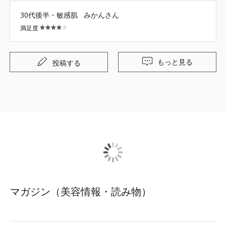
のデザインはバッグの中で見つけやすいのが嬉しいです
30代後半・敏感肌
みかんさん
が、職場に置くには目立つので、落ち着いた色味のデザイ
満足度
ンもまた発売して欲しいです！
もっと見る
投稿する
マガジン（美容情報・読み物）