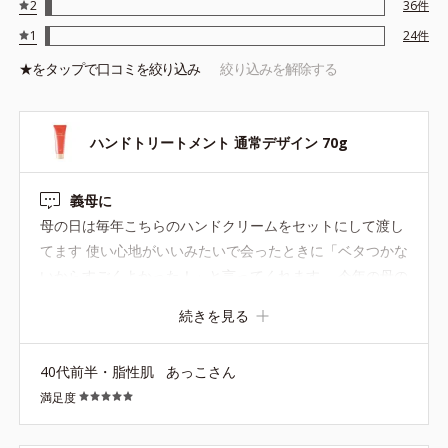
2
36
件
1
24
件
★を
タップ
で口コミを絞り込み
絞り込みを解除する
ハンドトリートメント 通常デザイン 70g
義母に
母の日は毎年こちらのハンドクリームをセットにして渡し
てます 使い心地がいいみたいで会ったときに「ベタつかな
いからすごくよかった！」と言ってくれます。 今年の母の
日にお花と一緒に渡したいと思います
続きを見る
40代前半・脂性肌
あっこさん
満足度