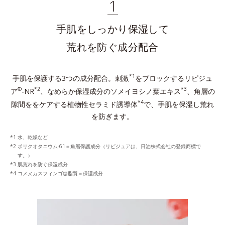
1
手肌をしっかり保湿して
荒れを防ぐ成分配合
*1
手肌を保護する3つの成分配合。刺激
をブロックするリピジュ
®
*2
*3
ア
-NR
、なめらか保湿成分のソメイヨシノ葉エキス
、角層の
*4
隙間ををケアする植物性セラミド誘導体
で、手肌を保湿し荒れ
を防ぎます。
水、乾燥など
ポリクオタニウム-61＝角層保護成分（リピジュアは、日油株式会社の登録商標で
す。）
肌荒れを防ぐ保湿成分
コメヌカスフィンゴ糖脂質＝保護成分