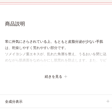
商品説明
常に外気にさらされている上、もともと皮脂分泌が少ない手肌
は、乾燥しやすく荒れやすい部分です。
ソメイヨシノ葉エキスが、乱れた角層を整え、うるおいを閉じ込
めながら肌表面をなめらかにし肌荒れを防止します。また、リピ
ジュア（R）−NR(*) が手肌にピタッと密着して、うるおいバリア
を作り乾燥などの外部刺激から手肌を徹底ガードするので、しっ
続きを見る
とり感がずっと続きます。
* ポリクオタニウム-61（リピジュアは、日油株式会社の登録商
標です。）
全成分表示