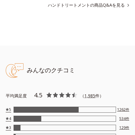
ハンドトリートメントの商品Q&Aを見る
●無香料、無着色 ●酸化しやすい油分不使用●リピジュア（R）－NR
配合＝角層保護成分（リピジュアは、日油株式会社の登録商標で
す。）●ソメイヨシノ葉エキス配合＝肌荒れを防ぐ保湿成分●植物性
セラミド誘導体配合＝保護成分
※アレルギーテスト済＝全ての方にアレルギーが起こらないという
ことではありません。
みんなのクチコミ
4.5
平均満足度
（
1,985
件）
5
1262
件
4
534
件
3
129
件