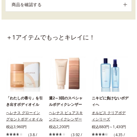
商品を確認する
＋1アイテムでもっとキレイに！
「わたしの香り」を引
週2～3回のスペシャ
ニキビに負けないボデ
き出すボディオイル
ルボディクレンザー
ィへ
へレナス グローイン
ヘレナス ピュアスキ
オルビス クリアボデ
グセントボディオイル
ンクレイクレンザー
ィシリーズ
税
税込3,960円
税込2,200円
税込880円～1,430円
（3.8 /
（3.92 /
（4.35 /