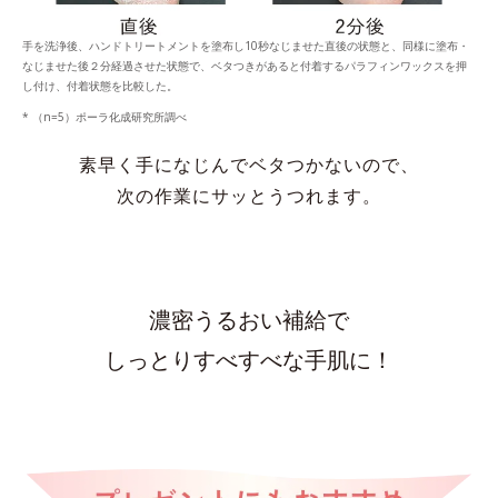
手を洗浄後、ハンドトリートメントを塗布し10秒なじませた直後の状態と、同様に塗布・
なじませた後２分経過させた状態で、ベタつきがあると付着するパラフィンワックスを押
し付け、付着状態を比較した。
* （n=5）ポーラ化成研究所調べ
素早く手になじんでベタつかないので、
次の作業にサッとうつれます。
濃密うるおい補給で
しっとりすべすべな手肌に！