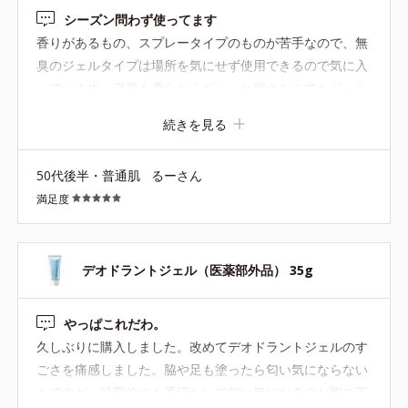
シーズン問わず使ってます
香りがあるもの、スプレータイプのものが苦手なので、無
臭のジェルタイプは場所を気にせず使用できるので気に入
っています。容器も柔らかくギュッと押さなくてもジェル
が出ます。ジェルは液ダレすることなくスッとぬれてベタ
続きを見る
つきはありません。持ち歩きしやすいサイズもよいです。
以前はフット用もあったので期間限定でも発売しないかな
50代後半・普通肌
るーさん
と思ってます。
満足度
デオドラントジェル（医薬部外品） 35g
やっぱこれだわ。
久しぶりに購入しました。改めてデオドラントジェルのす
ごさを痛感しました。脇や足も塗ったら匂い気にならない
んですが、時期的に１番汗かいて匂い気になるのが胸の下