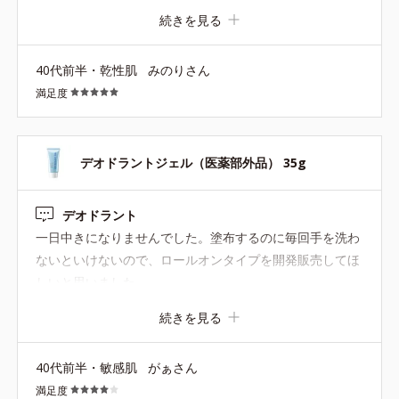
なんです。塗って38度の中1日配達して終わって着替える
続きを見る
時にいつもの汗臭を感じなくて。これは年中リピになるか
も。自宅用と会社用で2つ買いました。
40代前半・乾性肌
みのりさん
満足度
デオドラントジェル（医薬部外品） 35g
デオドラント
一日中きになりませんでした。塗布するのに毎回手を洗わ
ないといけないので、ロールオンタイプを開発販売してほ
しいと思いました。
続きを見る
40代前半・敏感肌
がぁさん
満足度