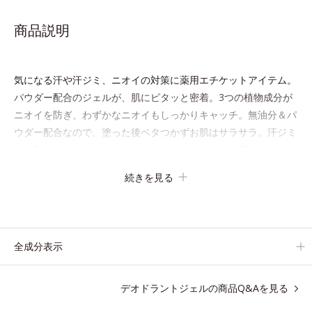
商品説明
気になる汗や汗ジミ、ニオイの対策に薬用エチケットアイテム。
パウダー配合のジェルが、肌にピタッと密着。3つの植物成分が
ニオイを防ぎ、わずかなニオイもしっかりキャッチ。無油分＆パ
ウダー配合なので、塗った後ベタつかずお肌はサラサラ。汗ジミ
の心配もありません。スプレーのように音がでたり飛び散ったり
しないので、外出先でもまわりを気にせず使えます。ジェルなら
続きを見る
ではの確かな効果と快適な使いごこちのデオドラント剤です。
●無油分、無香料、無着色 ●マツリカエキス配合＝ひきしめ効果のあ
全成分表示
る植物性保湿成分●ローズマリーエキス配合＝植物性保湿成分●デオ
ドラントカプセル配合＝保湿成分
※アレルギーテスト済＝全ての方にアレルギーが起こらないという
デオドラントジェルの商品Q&Aを見る
ことではありません。