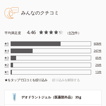
みんなのクチコミ
4.46
平均満足度
（
979
件）
5
608
件
4
267
件
3
65
件
2
26
件
1
13
件
★を
タップ
で口コミを絞り込み
絞り込みを解除する
デオドラントジェル（医薬部外品） 35g