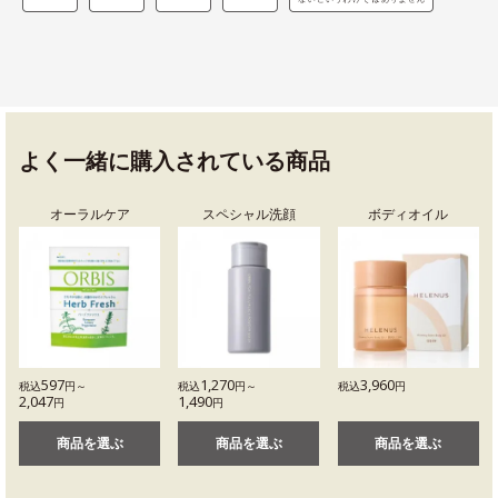
よく一緒に購入されている商品
オーラルケア
スペシャル洗顔
ボディオイル
597
1,270
3,960
税込
円～
税込
円～
税込
円
2,047
1,490
円
円
商品を選ぶ
商品を選ぶ
商品を選ぶ