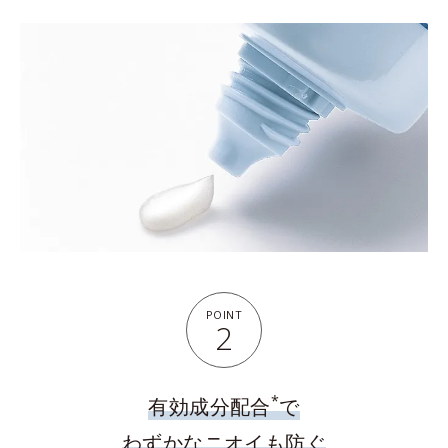
POINT
2
*
有効成分配合
で
わずかなニオイも防ぐ