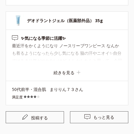
デオドラントジェル（医薬部外品） 35g
✨️気になる季節に活躍✨️
最近汗をかくようになり ノースリーブワンピース なんか
も着るようになったら少し気になる 脇の汗やニオイ✨️自分
ではあまり気がつかないけど もしかしたらと思って、今回
購入しました。以前も暑い夏になると購入していた商品で
続きを見る
す。夫も一緒に使っています。白い ジェル状のクリームで
伸びも良いです。使用するとしないとでは違うのかなと思
50代前半・混合肌
まりりん７３さん
いながら使っています。今年の夏も、デオドラントジェル
満足度
で脇のケアしていきたいなと思います
もっと見る
投稿する