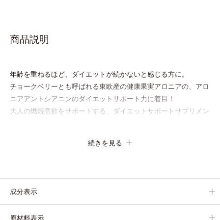
商品説明
年齢を重ねるほど、ダイエットが続かないと感じる方に。
チョークベリーとも呼ばれる東欧産の健康果実アロニアの、アロ
ニアアントシアニンのダイエットサポート力に着目！
大人の燃焼意欲をサポートする、ダイエットサポートサプリメン
トです。
アロニアを研究し続けてきたオルビスが高品質のアロニアにこだ
続きを見る
わり、その特有成分を抽出。安定して一定量配合できるよう、規
格化しました。
オルビスのアロニアシリーズNo.1の配合量を誇る、アロニアア
ントシアニン30mg(*)を含有。さらに年齢ダイエッターをサポー
成分表示
トする成分として、研究チームが400種以上の植物エキスを試し
てたどり着いたオリーブ葉エキスと、古くからぽかぽか成分とし
原材料表示