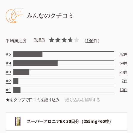
みんなのクチコミ
3.83
平均満足度
（
146
件）
5
42
件
4
64
件
3
23
件
2
7
件
1
10
件
★を
タップ
で口コミを絞り込み
絞り込みを解除する
スーパーアロニアEX 30日分（255mg×60粒）