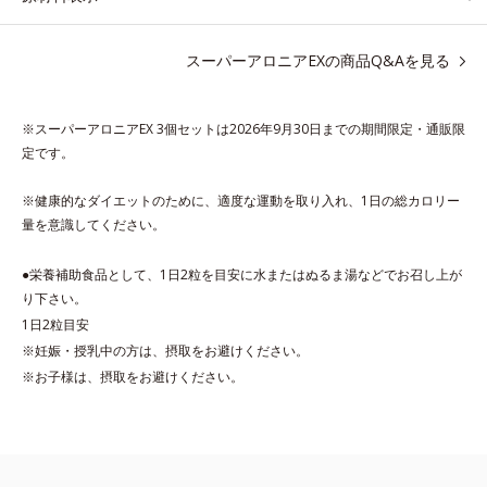
て重宝されてきたブラックジンジャー、ケイヒも配合しました。
大人のやる気を燃やし、年齢ダイエットを熱く応援します。
スーパーアロニアEXの商品Q&Aを見る
* スーパーアロニアEXはアロニアエキスを135mg配合してお
り、その中にアロニアアントシアニン30mgが含有されています
※スーパーアロニアEX 3個セットは2026年9月30日までの期間限定・通販限
（2粒当り）。
定です。
※健康的なダイエットのために、適度な運動を取り入れ、1日の総カロリー
量を意識してください。
●栄養補助食品として、1日2粒を目安に水またはぬるま湯などでお召し上が
り下さい。
1日2粒目安
※妊娠・授乳中の方は、摂取をお避けください。
※お子様は、摂取をお避けください。