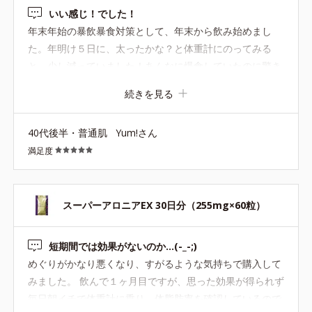
いい感じ！でした！
年末年始の暴飲暴食対策として、年末から飲み始めまし
た。年明け５日に、太ったかな？と体重計にのってみる
と、少し減っていました！あんなに爆食していたのに驚き
です！飲んでて良かった。しばらく続けてみようと思いま
続きを見る
す。
40代後半・普通肌
Yum!さん
満足度
スーパーアロニアEX 30日分（255mg×60粒）
短期間では効果がないのか…(-_-;)
めぐりがかなり悪くなり、すがるような気持ちで購入して
みました。 飲んで１ヶ月目ですが、思った効果が得られず
毎日朝イチで体重計に乗り、体脂肪率を確認しているので