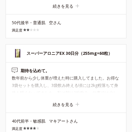
すが… むしろ日々体脂肪率の増加が…(;_;) 食事も気をつ
続きを見る
け、多少ですが運動も始めてはいますが目に見える効果が
なかなか出ない現状が辛いです… どの位継続すると体がか
50代後半・普通肌
空さん
わってくるのか分かればもう少し続けてみたいのですが、
満足度
お高いのでそれに見合う効果がなければ継続は苦しいで
す。 もう少し他の方の口コミを見ながら継続は考えたいと
思います。
スーパーアロニアEX 30日分（255mg×60粒）
期待を込めて。
数年前から少し体重が増えた時に購入してました。お得な
3袋セットを購入し、3袋飲み終える頃には2kg程落ちて身
体も軽くなってました。私は朝に2粒飲み、仕事では少し
身体を動かしてますが飲んでいない時より身体のめぐりが
続きを見る
良くなっているように感じました。年齢的に体重が落ちに
くくなってきていますが、今回も期待を込めてしばらく飲
40代前半・敏感肌
マキアートさん
んでみます。少しお値段張るのでまたお得な3袋セットが
満足度
出てほしいです。