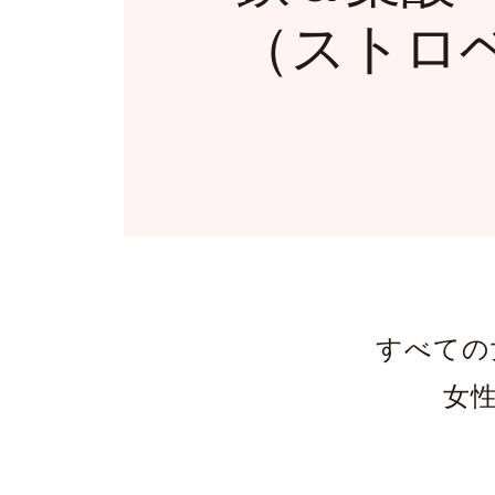
（ストロ
すべての
女