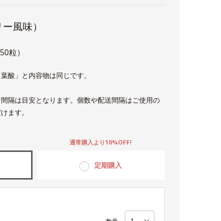
リー風味）
150粒）
＆葉酸」と内容物は同じです。
け間隔は目安となります。個数や配送間隔はご使用の
だけます。
。
通常購入より10%OFF!
定期購入