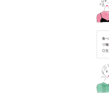
食べ
リ噛
◎主