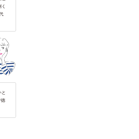
倒く
代
いと
で徳