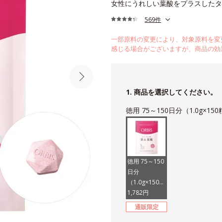
女性にうれしい葉酸をプラスしたタ
569件
一部原料の変更により、対象原料を変
感じる場合がございますが、商品の効
1. 商品を選択してください。
徳用 75～150日分（1.0g×15
徳用 75～150
日分
（1.0g×150
粒）
1,782円
通販限定