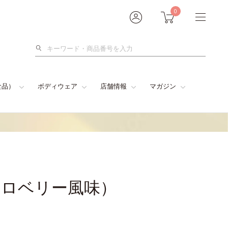
0
検
索
食品）
ボディウェア
店舗情報
マガジン
トロベリー風味）