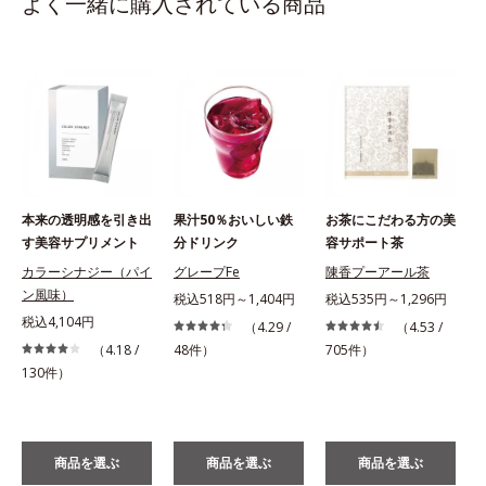
よく一緒に購入されている商品
本来の透明感を引き出
果汁50％おいしい鉄
お茶にこだわる方の美
す美容サプリメント
分ドリンク
容サポート茶
カラーシナジー（パイ
グレープFe
陳香プーアール茶
ン風味）
税込518円～1,404円
税込535円～1,296円
税込4,104円
（4.29 /
（4.53 /
（4.18 /
48件）
705件）
130件）
商品を選ぶ
商品を選ぶ
商品を選ぶ