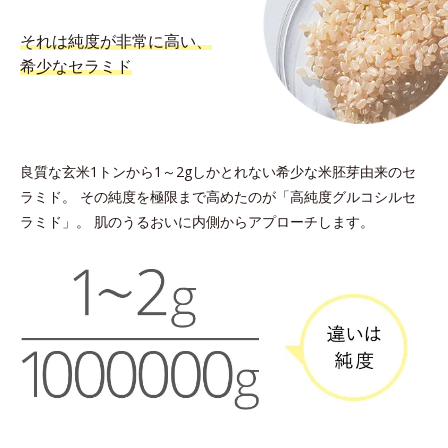
それは純度が非常に高い、
希少なセラミド
良質な玄米1トンから1～2gしかとれない希少な米胚芽由来のセ
ラミド。
その純度を極限まで高めたのが「高純度グルコシルセ
ラミド」。
肌のうるおいに内側からアプローチします。