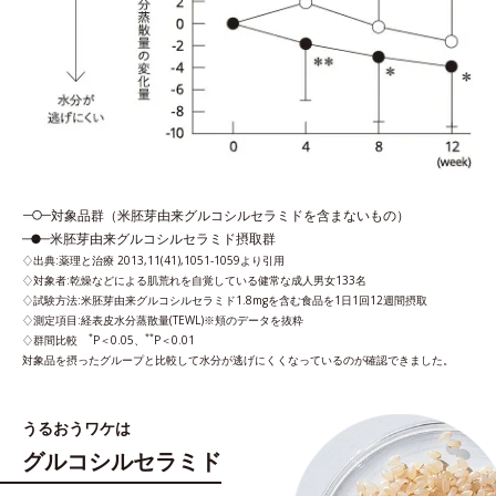
対象品群（米胚芽由来グルコシルセラミドを含まないもの）
米胚芽由来グルコシルセラミド摂取群
出典:薬理と治療 2013,11(41),1051-1059より引用
対象者:乾燥などによる肌荒れを自覚している健常な成人男女133名
試験方法:米胚芽由来グルコシルセラミド1.8mgを含む食品を1日1回12週間摂取
測定項目:経表皮水分蒸散量(TEWL)※頬のデータを抜粋
*
**
群間比較
P＜0.05、
P＜0.01
対象品を摂ったグループと比較して水分が逃げにくくなっているのが確認できました。
うるおうワケは
グルコシルセラミド