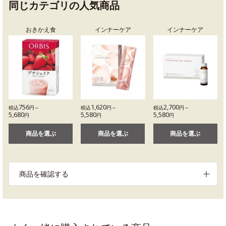
同じカテゴリの人気商品
おきかえ食
インナーケア
インナーケア
756
1,620
2,700
税込
円～
税込
円～
税込
円～
5,680
5,580
5,580
円
円
円
商品を選ぶ
商品を選ぶ
商品を選ぶ
商品を確認する