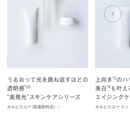
*2
うるおって光を跳ね返すほどの
上向き
のハ
*15
*4
透明感
美白
も叶え
“美発光”スキンケアシリーズ
エイジングケ
オルビスユー（医薬部外品）
オルビスユー ドッ