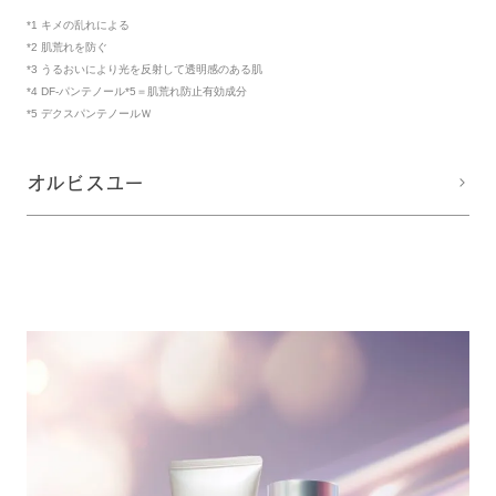
*1 キメの乱れによる
*2 肌荒れを防ぐ
*3 うるおいにより光を反射して透明感のある肌
*4 DF-パンテノール*5＝肌荒れ防止有効成分
*5 デクスパンテノールＷ
オルビスユー