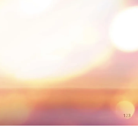
*1
*2
*3
ハリも透明感も結果主義
オルビスユー ドット
1
2
3