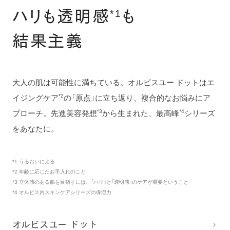
ハ
リ
も
透
明
感
も
*1
結
果
主
義
大人の肌は可能性に満ちている。オルビスユー ドットはエ
イジングケア
の「原点」に立ち返り、複合的なお悩みにア
*2
プローチ。先進美容発想
から生まれた、最高峰
シリーズ
*3
*4
をあなたに。
*1 うるおいによる
*2 年齢に応じたお手入れのこと
*3 立体感のある肌を目指すには、「ハリ」と「透明感」のケアが重要ということ
*4 オルビス内スキンケアシリーズの保湿力
オルビスユー ドット