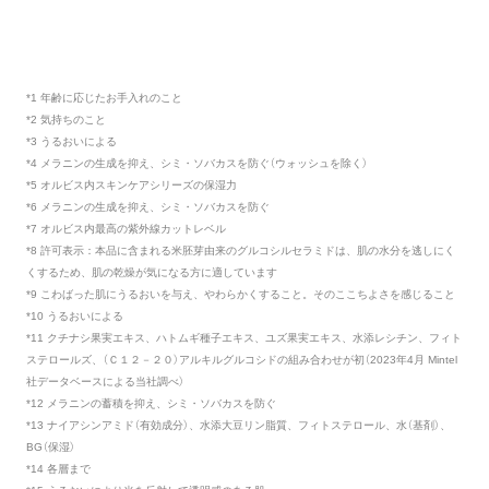
*1 年齢に応じたお手入れのこと
*2 気持ちのこと
*3 うるおいによる
*4 メラニンの生成を抑え、シミ・ソバカスを防ぐ（ウォッシュを除く）
*5 オルビス内スキンケアシリーズの保湿力
*6 メラニンの生成を抑え、シミ・ソバカスを防ぐ
*7 オルビス内最高の紫外線カットレベル
*8 許可表示：本品に含まれる米胚芽由来のグルコシルセラミドは、肌の水分を逃しにく
くするため、肌の乾燥が気になる方に適しています
*9 こわばった肌にうるおいを与え、やわらかくすること。そのここちよさを感じること
*10 うるおいによる
*11 クチナシ果実エキス、ハトムギ種子エキス、ユズ果実エキス、水添レシチン、フィト
ステロールズ、（Ｃ１２－２０）アルキルグルコシドの組み合わせが初（2023年4月 Mintel
社データベースによる当社調べ）
*12 メラニンの蓄積を抑え、シミ・ソバカスを防ぐ
*13 ナイアシンアミド（有効成分）、水添大豆リン脂質、フィトステロール、水（基剤）、
BG（保湿）
*14 各層まで