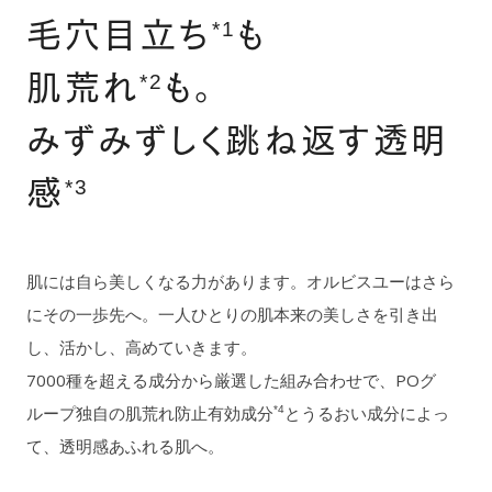
毛
穴
目
立
ち
も
*1
肌
荒
れ
も
。
*2
み
ず
み
ず
し
く
跳
ね
返
す
透
明
感
*3
肌には自ら美しくなる力があります。オルビスユーはさら
にその一歩先へ。一人ひとりの肌本来の美しさを引き出
し、活かし、高めていきます。
7000種を超える成分から厳選した組み合わせで、POグ
ループ独自の肌荒れ防止有効成分
とうるおい成分によっ
*4
て、透明感あふれる肌へ。