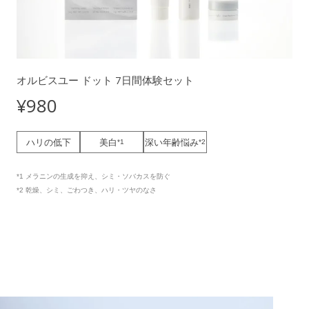
オルビスユー ドット 7日間体験セット
¥980
ハリの低下
美白
深い年齢悩み
*1
*2
*1 メラニンの生成を抑え、シミ・ソバカスを防ぐ
*2 乾燥、シミ、ごわつき、ハリ・ツヤのなさ