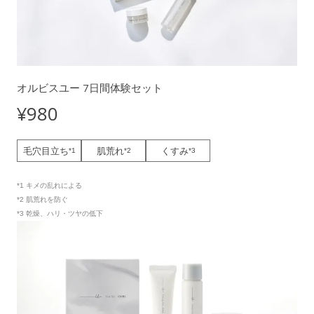
オルビスユー 7日間体験セット
¥980
毛穴目立ち
肌荒れ
くすみ
*1
*2
*3
*1 キメの乱れによる
*2 肌荒れを防ぐ
*3 乾燥、ハリ・ツヤの低下