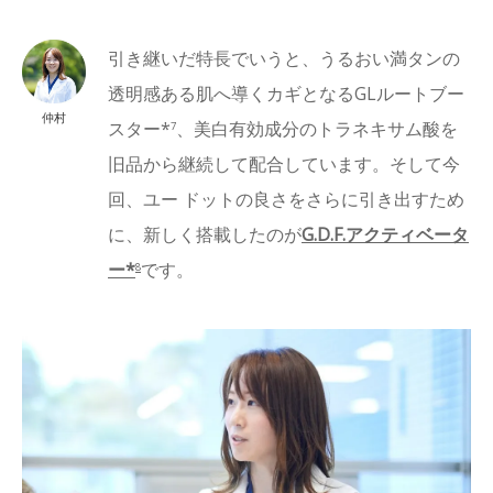
引き継いだ特長でいうと、うるおい満タンの
透明感ある肌へ導くカギとなるGLルートブー
仲村
スター*
、美白有効成分のトラネキサム酸を
7
旧品から継続して配合しています。そして今
回、ユー ドットの良さをさらに引き出すため
に、新しく搭載したのが
G.D.F.アクティベータ
ー*
です。
8