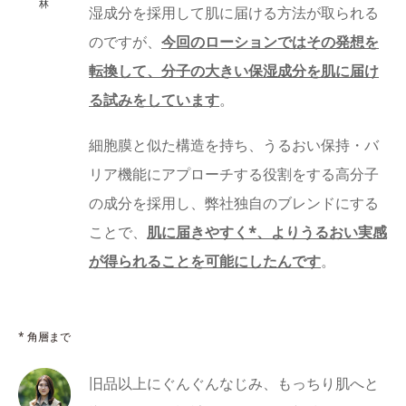
林
湿成分を採用して肌に届ける方法が取られる
のですが、
今回のローションではその発想を
転換して、分子の大きい保湿成分を肌に届け
る試みをしています
。
細胞膜と似た構造を持ち、うるおい保持・バ
リア機能にアプローチする役割をする高分子
の成分を採用し、弊社独自のブレンドにする
ことで、
肌に届きやすく*、よりうるおい実感
が得られることを可能にしたんです
。
* 角層まで
旧品以上にぐんぐんなじみ、もっちり肌へと