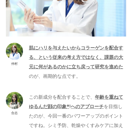
肌にハリを与えたいからコラーゲンを配合す
る、という従来の考え方ではなく、課題の大
仲村
元に何があるのかに立ち戻って研究を進めた
のが、画期的な点です。
この新成分を配合することで、
年齢を重ねて
ゆるんだ顔の印象*
へのアプローチ
を目指し
9
合志
たのが、今回一番のパワーアップのポイント
ですね。シミ予防、乾燥やくすみケアに加え