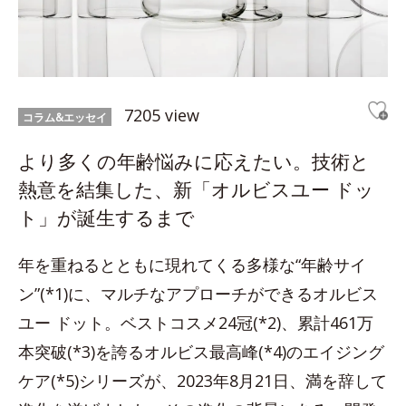
7205 view
コラム&エッセイ
より多くの年齢悩みに応えたい。技術と
熱意を結集した、新「オルビスユー ドッ
ト」が誕生するまで
年を重ねるとともに現れてくる多様な“年齢サイ
ン”(*1)に、マルチなアプローチができるオルビス
ユー ドット。ベストコスメ24冠(*2)、累計461万
本突破(*3)を誇るオルビス最高峰(*4)のエイジング
ケア(*5)シリーズが、2023年8月21日、満を辞して