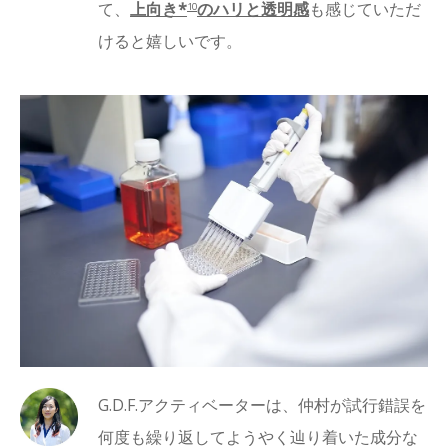
て、
上向き*
のハリと透明感
も感じていただ
10
けると嬉しいです。
G.D.F.アクティベーターは、仲村が試行錯誤を
何度も繰り返してようやく辿り着いた成分な