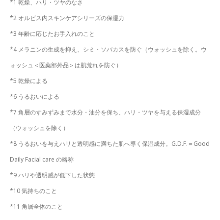
*1 乾燥、ハリ・ツヤのなさ
*2 オルビス内スキンケアシリーズの保湿力
*3 年齢に応じたお手入れのこと
*4 メラニンの生成を抑え、シミ・ソバカスを防ぐ（ウォッシュを除く。ウ
ォッシュ＜医薬部外品＞は肌荒れを防ぐ）
*5 乾燥による
*6 うるおいによる
*7 角層のすみずみまで水分・油分を保ち、ハリ・ツヤを与える保湿成分
（ウォッシュを除く）
*8 うるおいを与えハリと透明感に満ちた肌へ導く保湿成分。G.D.F.＝Good
Daily Facial care の略称
*9 ハリや透明感が低下した状態
*10 気持ちのこと
*11 角層全体のこと