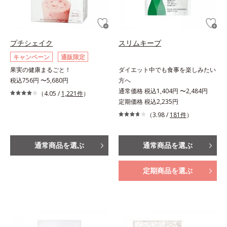
プチシェイク
スリムキープ
キャンペーン
通販限定
果実の健康まるごと！
ダイエット中でも食事を楽しみたい
税込756円 〜5,680円
方へ
通常価格 税込1,404円 〜2,484円
（4.05 /
1,221件
）
定期価格 税込2,235円
（3.98 /
181件
）
通常商品を選ぶ
通常商品を選ぶ
定期商品を選ぶ