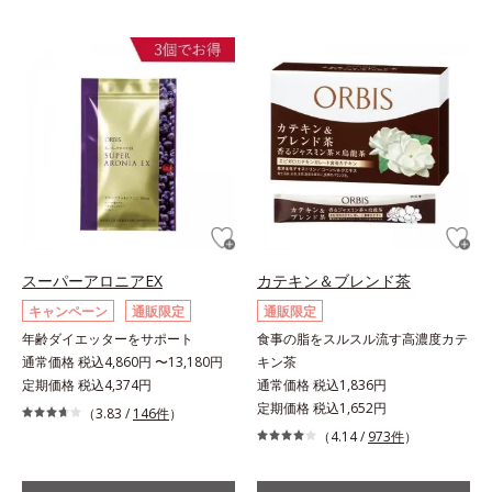
スーパーアロニアEX
カテキン＆ブレンド茶
キャンペーン
通販限定
通販限定
年齢ダイエッターをサポート
食事の脂をスルスル流す高濃度カテ
通常価格 税込4,860円 〜13,180円
キン茶
定期価格 税込4,374円
通常価格 税込1,836円
定期価格 税込1,652円
（3.83 /
146件
）
（4.14 /
973件
）