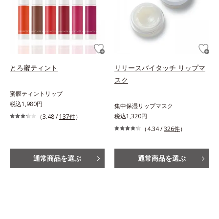
とろ蜜ティント
リリースバイタッチ リップマ
スク
蜜膜ティントリップ
税込1,980円
集中保湿リップマスク
税込1,320円
（3.48 /
137件
）
（4.34 /
326件
）
通常商品を選ぶ
通常商品を選ぶ