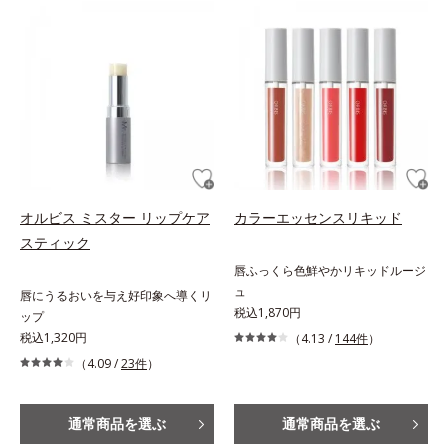
オルビス ミスター リップケア
カラーエッセンスリキッド
スティック
唇ふっくら色鮮やかリキッドルージ
ュ
唇にうるおいを与え好印象へ導くリ
税込1,870円
ップ
税込1,320円
（4.13 /
144件
）
（4.09 /
23件
）
通常商品を選ぶ
通常商品を選ぶ