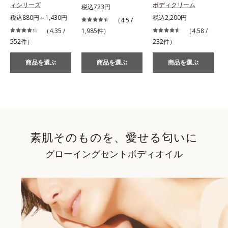
ィシリーズ
ボディクリーム
税込723円
税込880円～1,430円
税込2,200円
（4.5 /
（4.35 /
1,985件）
（4.58 /
552件）
232件）
商品を選ぶ
商品を選ぶ
商品を選ぶ
素肌そのものを、愛せる匂いに
グローイングセントボディオイル