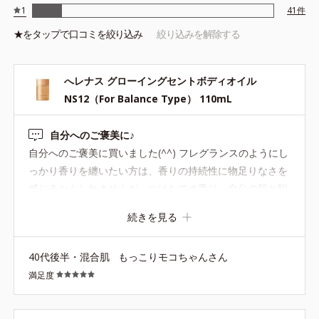
1
41
件
続きます。塗り重ねることで“自然ないい匂い”を長時間お楽しみ
いただけます。
★を
タップ
で口コミを絞り込み
絞り込みを解除する
へレナス グローイングセントボディオイル
NS12（For Balance Type） 110mL
●無着色 ●セイヨウナシ発酵エキス*1、チャ葉エキス、ダマスクバラ
（精油）*2、ホホバ種子油、バオバブ種子油、ワイルドタイムエキ
自分へのご褒美に♪
ス＝保湿成分
自分へのご褒美に買いました(^^) フレグランスのようにし
*1乳酸捍菌/セイヨウナシ果汁発酵液 *2ダマスクバラ花油
っかり香りを纏いたい方は、香りの持続性に物足りなさを
感じるかもしれませんが、つけたての香り→自分の肌と馴
染んだ香りの移ろいがたまらなく気に入っています！ ちょ
続きを見る
っと疲れた時のマッサージや、朝の気合いを入れたい時な
ど、さまざまなシーンでお世話になっています(^^)ヘレナ
40代後半・混合肌
もっこりモコちゃんさん
スの香りのヘアオイルも欲しいなぁ(^^)
満足度