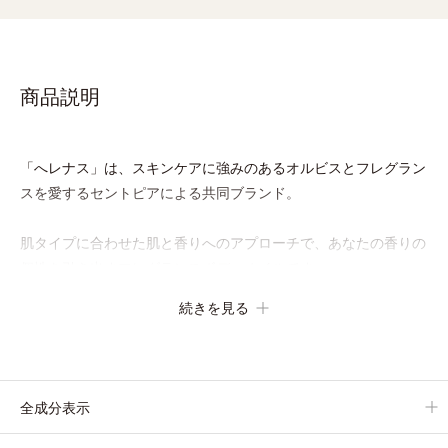
商品説明
「へレナス」は、スキンケアに強みのあるオルビスとフレグラン
スを愛するセントピアによる共同ブランド。
肌タイプに合わせた肌と香りへのアプローチで、あなたの香りの
個性を引き出すフレグランスボディオイルです。
フレグランスといっても、ただいい香りをまとうだけではありま
続きを見る
せん。「ヘレナス」では一人ひとりが持つ肌の香り「スキンセン
ト」に着目。それぞれの個性であるスキンセントを他の香りで覆
い隠すのではなく、肌の匂いにオイルのフレグランスが混じりあ
うことで、あなただけの“自然ないい匂い”を引き出します。
全成分表示
バリエーションは3種類。肌タイプに合わせて水分と油分のバラ