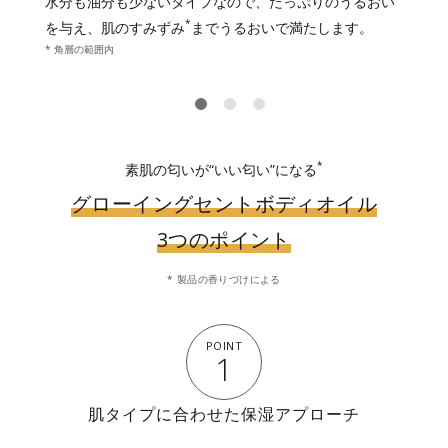
水分も油分も少ないタイプなので、たっぷりのうるおい
*
を与え、肌のすみずみ
までうるおいで満たします。
* 角層の範囲内
*
素肌の匂いが“いい匂い”になる
グローイングセントボディオイル
3つのポイント
* 製品の香りづけによる
POINT
1
肌タイプに合わせた保湿アプローチ