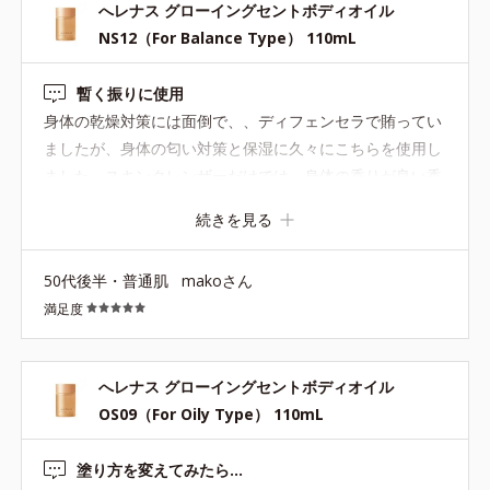
へレナス グローイングセントボディオイル
NS12（For Balance Type） 110mL
暫く振りに使用
身体の乾燥対策には面倒で、、ディフェンセラで賄ってい
ましたが、身体の匂い対策と保湿に久々にこちらを使用し
ました。スキンクレンザーだけでは、身体の香りが良い香
りがしなく、また以前BCさんが良い香りがして、こちら
続きを見る
の香りだと思ったのも使用再開のきっかけです。付けた時
や、次の日に身体からほのかに良い香りがして、感動しま
50代後半・普通肌
makoさん
した。毎日は面倒なので、数日置きに使用してます。暫く
満足度
使い続けて見ようと思います。
へレナス グローイングセントボディオイル
OS09（For Oily Type） 110mL
塗り方を変えてみたら…