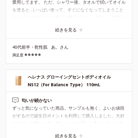
愛用してます。 ただ、シャワー後、タオルで拭いてオイル
を塗ると…いっぱい使って、すぐになくなってしまうこと
が、お金に余裕がない私には難点でした… 何かいい方法が
ないかと思っていたところ 昔、彼氏がシャワーを浴びたあ
続きを見る
と、拭かずに軽く水気を手で払ってからベビーオイルを塗
って、残りの水気をポンポンとタオルで優しく押さえてた
40代前半・乾性肌
あ。さん
ことを思い出して、私も真似しみました。少量で済むこと
満足度
が判明しました（笑） 何よりお肌がベタつかず、しっとり
してます。香りは、ほのかに香るくらいになります。夏場
もベタつかず、この方法で乗り越えれそうです！
へレナス グローイングセントボディオイル
NS12（For Balance Type） 110mL
匂いが続かない
ずっと気になっていた商品。サンプルも無く、よいお値段
がするので誕生日ポイントを利用して購入しました。大好
きな匂いで潤いも良い感じ…なのに潤いも香りもすぐに無
くなってしまい、一体何のために付けるのかわからない。
続きを見る