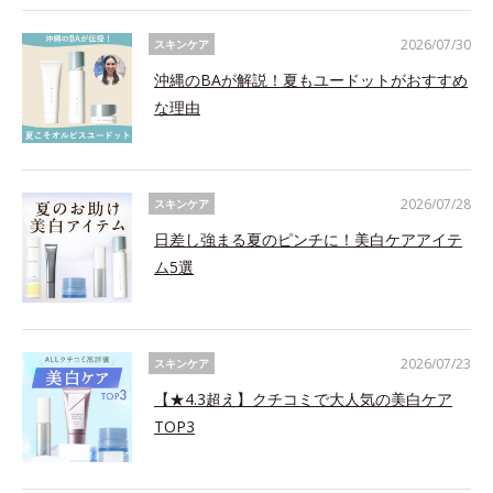
2026/07/30
スキンケア
沖縄のBAが解説！夏もユードットがおすすめ
な理由
2026/07/28
スキンケア
日差し強まる夏のピンチに！美白ケアアイテ
ム5選
2026/07/23
スキンケア
【★4.3超え】クチコミで大人気の美白ケア
TOP3