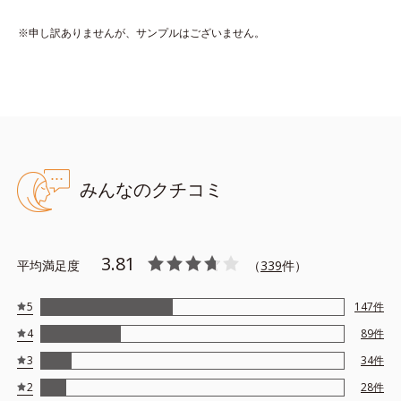
ンスを整え、ボディケアしながらそれぞれの肌の自然な香りを効
※申し訳ありませんが、サンプルはございません。
果的に広げます。
【DS13】水分も油分も少ないドライ肌に。ローズとイランイラ
ンに木々の精油を加えた、うるおいを感じる香り。
【NS12】水分と油分のバランスがとれた肌に。ゼラニウム、ロ
ーズなど花々の精油にハーブや果実を加えた、透明感あふれる香
り。
【OS09】油分が多い肌に。さっぱりした柑橘にスパイスをプラ
みんなのクチコミ
スした、植物の生命力を感じさせる香り。
天然由来の力を借りた毎日のケアで、人工的な“いい香り”でもな
3.81
く、体臭のような“ニオイ”でもない、自然な“いい匂い”を目指し
平均満足度
（
339
件）
ましょう。
5
147
件
【ご使用方法】
4
89
件
お風呂上がりのボディケアとして、マッサージするように適量を
3
34
件
塗布してください。
2
28
件
また朝にデコルテや腕に使用すると、穏やかないい匂いが日中も