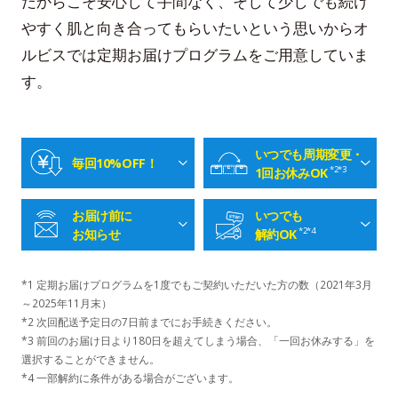
だからこそ安心して手間なく、そして少しでも続け
やすく肌と向き合ってもらいたいという思いから
オ
ルビスでは定期お届けプログラムをご用意していま
す。
いつでも周期変更・
毎回10%OFF！
*2*3
1回お休みOK
お届け前に
いつでも
*2*4
お知らせ
解約OK
*1 定期お届けプログラムを1度でもご契約いただいた方の数（2021年3月
～2025年11月末）
*2 次回配送予定日の7日前までにお手続きください。
*3 前回のお届け日より180日を超えてしまう場合、「一回お休みする」を
選択することができません。
*4 一部解約に条件がある場合がございます。