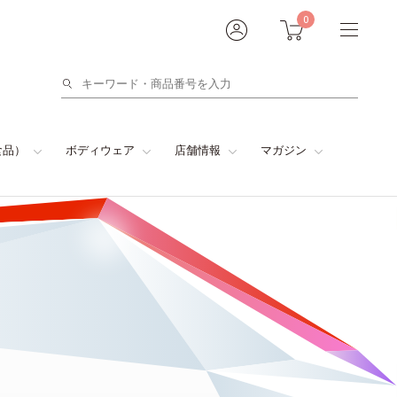
0
検
索
食品）
ボディウェア
店舗情報
マガジン