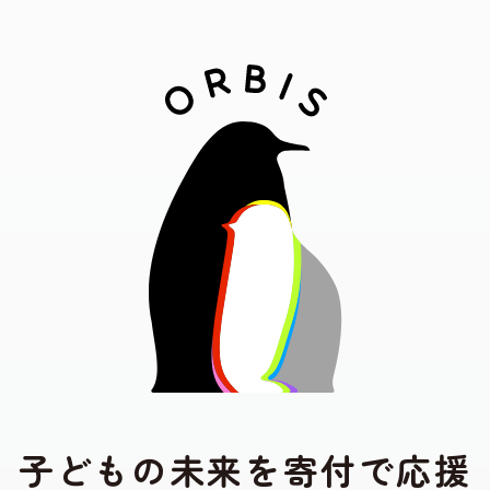
子
ど
も
の
未
来
を
寄
付
で
応
援