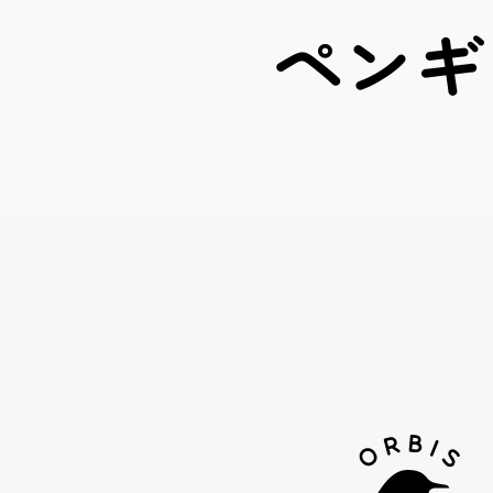
ペ
ン
ギ