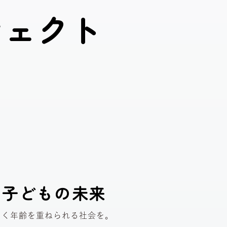
ジ
ェ
ク
ト
る
子どもの未来
よく年齢を重ねられる社会を。