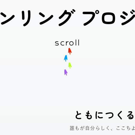
ン
リ
ン
グ
プ
ロ
scroll
ともにつく
誰もが自分らしく、
ここち