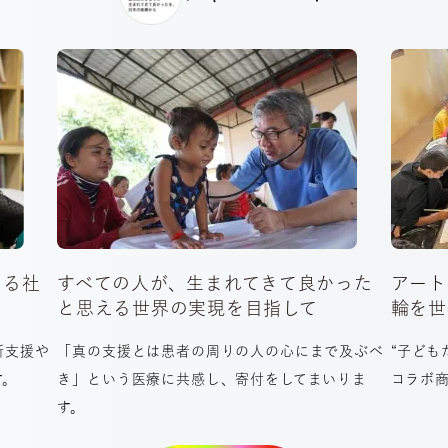
てる社
すべての人が、生まれてきて良かった
アート
と思える世界の実現を目指して
輪を世
所支援や
「真の支援とは患者の周りの人の心にまで及ぶべ
“子ども
す。
き」という医療に共感し、寄付をしてまいりま
コラボ
す。