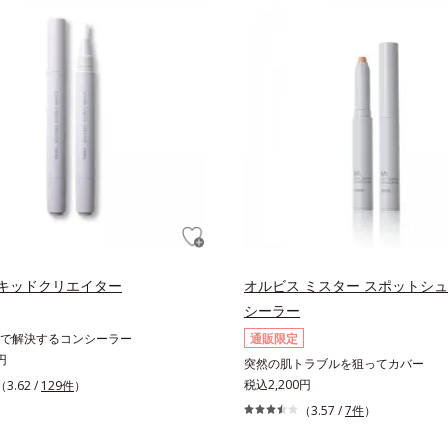
キッドクリエイター
オルビス ミスター スポットシュ
シーラー
で解決するコンシーラー
通販限定
円
突然の肌トラブルを狙ってカバー
税込2,200円
（3.62 /
129件
）
（3.57 /
7件
）