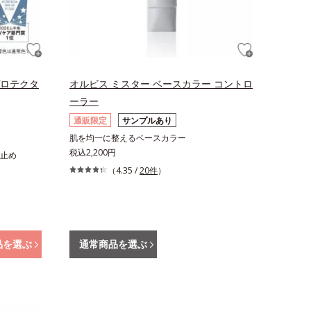
プロテクタ
オルビス ミスター ベースカラー コントロ
ーラー
通販限定
サンプルあり
肌を均一に整えるベースカラー
税込2,200円
止め
（4.35 /
20件
）
品を選ぶ
通常商品を選ぶ