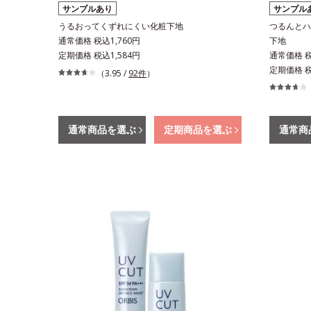
サンプルあり
サンプル
うるおってくずれにくい化粧下地
つるんとハ
通常価格 税込1,760円
下地
定期価格 税込1,584円
通常価格 税
定期価格 税
（3.95 /
92件
）
通常商品を選ぶ
定期商品を選ぶ
通常商