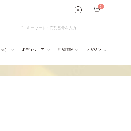
0
検
索
食品）
ボディウェア
店舗情報
マガジン