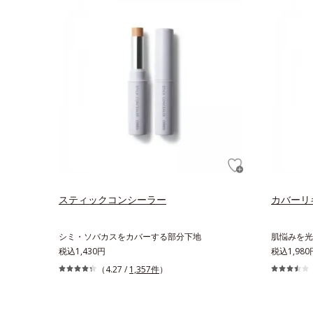
スティックコンシーラー
カバーリ
シミ・ソバカスをカバーする部分下地
肌悩みを光
税込1,430円
税込1,980
（4.27 /
1,357件
）