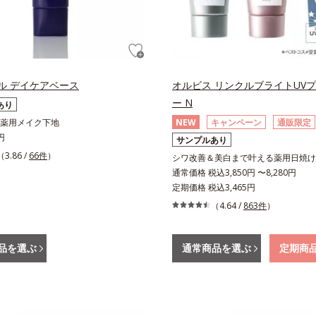
ル デイケアベース
オルビス リンクルブライトUV
ー N
あり
薬用メイク下地
NEW
キャンペーン
通販限定
円
サンプルあり
（3.86 /
66件
）
シワ改善＆美白まで叶える薬用日焼け
通常価格 税込3,850円 〜8,280円
定期価格 税込3,465円
（4.64 /
863件
）
品を選ぶ
通常商品を選ぶ
定期商