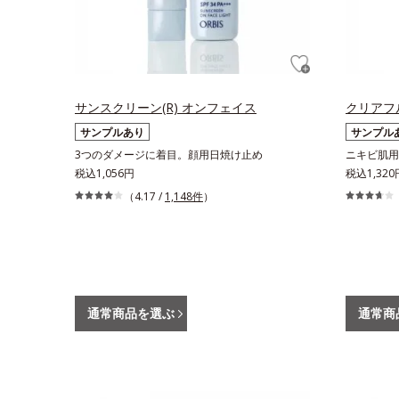
サンスクリーン(R) オンフェイス
クリアフ
サンプルあり
サンプル
3つのダメージに着目。顔用日焼け止め
ニキビ肌用
税込1,056円
税込1,320
（4.17 /
1,148件
）
通常商品を選ぶ
通常商