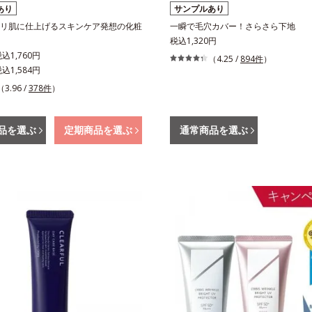
あり
サンプルあり
リ肌に仕上げるスキンケア発想の化粧
一瞬で毛穴カバー！さらさら下地
税込1,320円
込1,760円
（4.25 /
894件
）
込1,584円
（3.96 /
378件
）
品を選ぶ
定期商品を選ぶ
通常商品を選ぶ