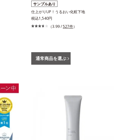
サンプルあり
仕上がりUP！うるおい化粧下地
税込1,540円
（3.99 /
527件
）
通常商品を選ぶ