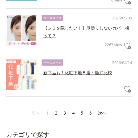
0 view
2026/05/09
ベースメイク
【シミを隠したい！】厚塗りしないカバー術
って？
2267 view
2026/04/24
ベースメイク
新商品も！化粧下地５選・徹底比較
前へ
1
2
3
4
5
6
次へ
カテゴリで探す