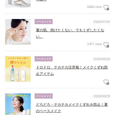
8486 view
2026/07/03
ベースメイク
夏の肌、焼けたくない。でもくずしたくな
い。
5471 view
2026/06/30
ベースメイク
ドロドロ、テカテカ注意報！メイクくずれ防
止アイテム
2026/06/29
ベースメイク
どろどろ・テカテカメイクくずれを防止！夏
のベースメイク