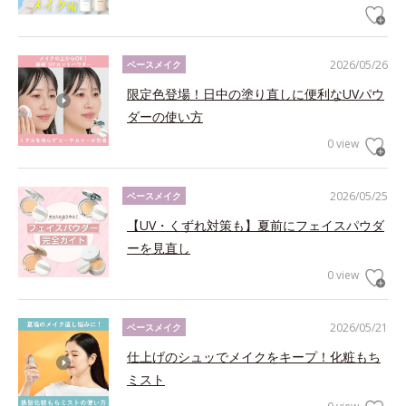
2026/05/26
ベースメイク
限定色登場！日中の塗り直しに便利なUVパウ
ダーの使い方
0 view
2026/05/25
ベースメイク
【UV・くずれ対策も】夏前にフェイスパウダ
ーを見直し
0 view
2026/05/21
ベースメイク
仕上げのシュッでメイクをキープ！化粧もち
ミスト