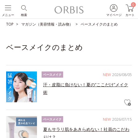
0
メニュー
検索
マイページ
カート
TOP
マガジン（美容情報・読み物）
ベースメイクのまとめ
ベースメイクのまとめ
NEW
2026/08/05
ベースメイク
汗・皮脂に負けない！夏の“ここだけ”メイク
術
NEW
2026/07/15
ベースメイク
夏もサラリ肌をあきらめない！社員のこだわ
りは？