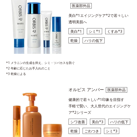
医薬部外品
美白*1エイジングケア*2で若々しい
透明美肌へ
美白*1
シミ*1
くすみ*3
乾燥
ハリの低下
*1 メラニンの生成を抑え、シミ・ソバカスを防ぐ
*2 年齢に応じたお手入れのこと
*3 乾燥による
オルビス アンバー
医薬部外品
健康的で若々しい*1印象を目指す
手軽で賢い、大人世代のエイジングケ
ア*2シリーズ
シワ改善
美白*3
ハリの低下
乾燥
ごわつき
シミ*3