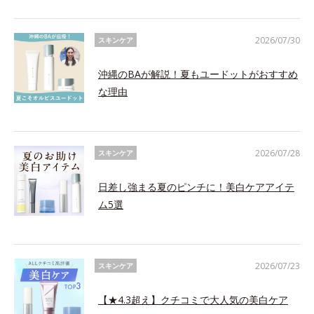
2026/07/30
スキンケア
沖縄のBAが解説！夏もユードットがおすすめ
な理由
2026/07/28
スキンケア
日差し強まる夏のピンチに！美白ケアアイテ
ム5選
2026/07/23
スキンケア
【★4.3超え】クチコミで大人気の美白ケア