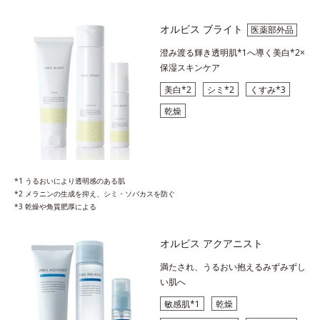
オルビス ブライト
医薬部外品
澄み渡る輝き透明肌*1へ導く美白*2×
保湿スキンケア
美白*2
シミ*2
くすみ*3
乾燥
*1 うるおいにより透明感のある肌
*2 メラニンの生成を抑え、シミ・ソバカスを防ぐ
*3 乾燥や角質肥厚による
オルビス アクアニスト
満たされ、うるおい抱えるみずみずし
い肌へ
敏感肌*1
乾燥