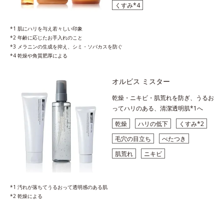
くすみ*4
*1 肌にハリを与え若々しい印象
*2 年齢に応じたお手入れのこと
*3 メラニンの生成を抑え、シミ・ソバカスを防ぐ
*4 乾燥や角質肥厚による
オルビス ミスター
乾燥・ニキビ・肌荒れを防ぎ、うるお
ってハリのある、清潔透明肌*1へ
乾燥
ハリの低下
くすみ*2
毛穴の目立ち
べたつき
肌荒れ
ニキビ
*1 汚れが落ちてうるおって透明感のある肌
*2 乾燥による