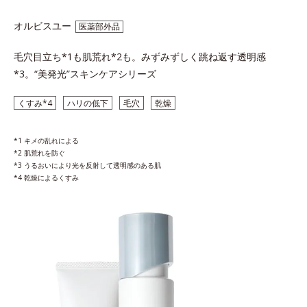
オルビスユー
医薬部外品
毛穴目立ち*1も肌荒れ*2も。
みずみずしく跳ね返す透明感
*3。
“美発光”スキンケアシリーズ
くすみ*4
ハリの低下
毛穴
乾燥
*1 キメの乱れによる
*2 肌荒れを防ぐ
*3 うるおいにより光を反射して透明感のある肌
*4 乾燥によるくすみ