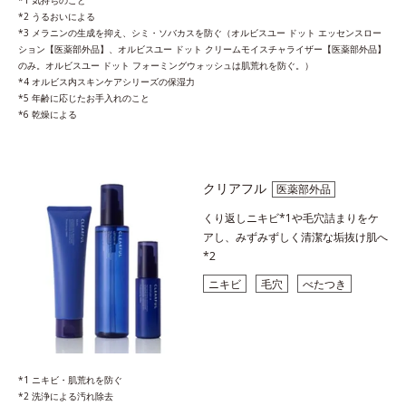
*2 うるおいによる
*3 メラニンの生成を抑え、シミ・ソバカスを防ぐ（オルビスユー ドット エッセンスロー
ション【医薬部外品】、オルビスユー ドット クリームモイスチャライザー【医薬部外品】
のみ。オルビスユー ドット フォーミングウォッシュは肌荒れを防ぐ。）
*4 オルビス内スキンケアシリーズの保湿力
*5 年齢に応じたお手入れのこと
*6 乾燥による
クリアフル
医薬部外品
くり返しニキビ*1や毛穴詰まりをケ
アし、みずみずしく清潔な垢抜け肌へ
*2
ニキビ
毛穴
べたつき
*1 ニキビ・肌荒れを防ぐ
*2 洗浄による汚れ除去