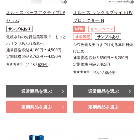
オルビス ベースアクティブLP
オルビス リンクルブライトUV
セラム
プロテクター N
サンプルあり
NEW
キャンペーン
化粧水前の先行型美容液で、もっと
通販限定
サンプルあり
ハリツヤあふれる肌へ
シワ改善＆美白まで叶える薬用日焼
通常価格 税込4,180円 〜4,500円
け止め
定期価格 税込3,762円 〜4,050円
通常価格 税込3,850円 〜8,280円
定期価格 税込3,465円
（4.48 /
623件
）
（4.64 /
864件
）
通常商品を選ぶ
通常商品を選ぶ
定期商品を選ぶ
定期商品を選ぶ