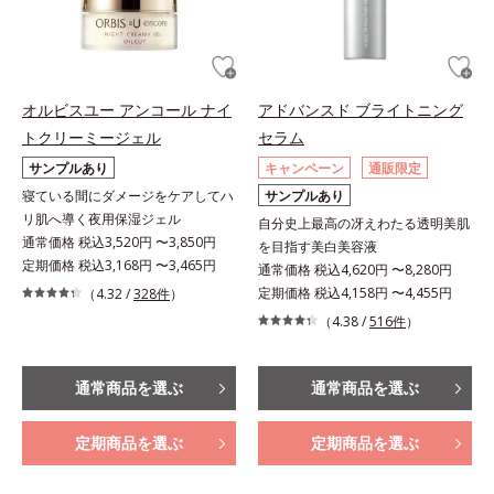
オルビスユー アンコール ナイ
アドバンスド ブライトニング
トクリーミージェル
セラム
サンプルあり
キャンペーン
通販限定
寝ている間にダメージをケアしてハ
サンプルあり
リ肌へ導く夜用保湿ジェル
自分史上最高の冴えわたる透明美肌
通常価格 税込3,520円 〜3,850円
を目指す美白美容液
定期価格 税込3,168円 〜3,465円
通常価格 税込4,620円 〜8,280円
定期価格 税込4,158円 〜4,455円
（4.32 /
328件
）
（4.38 /
516件
）
通常商品を選ぶ
通常商品を選ぶ
定期商品を選ぶ
定期商品を選ぶ