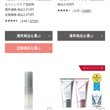
エイジングケア洗顔料
税込3,300円
通常価格 税込2,310円
（4.25 /
234件
）
定期価格 税込2,079円
（4.66 /
675件
）
通常商品を選ぶ
通常商品を選ぶ
定期商品を選ぶ