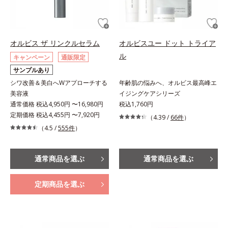
オルビス ザ リンクルセラム
オルビスユー ドット トライア
ル
キャンペーン
通販限定
サンプルあり
シワ改善＆美白へWアプローチする
年齢肌の悩みへ、オルビス最高峰エ
美容液
イジングケアシリーズ
通常価格 税込4,950円 〜16,980円
税込1,760円
定期価格 税込4,455円 〜7,920円
（4.39 /
66件
）
（4.5 /
555件
）
通常商品を選ぶ
通常商品を選ぶ
定期商品を選ぶ