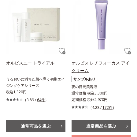
オルビスユー トライアル
オルビス レチフォーカス アイ
クリーム
うるおいに満ちた肌へ導く初期エイ
サンプルあり
ジングケアシリーズ
夜の目元美容液
税込1,320円
通常価格 税込3,300円
定期価格 税込2,970円
（3.89 /
64件
）
（4.28 /
172件
）
通常商品を選ぶ
通常商品を選ぶ