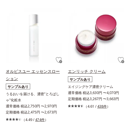
オルビスユー エッセンスロー
エンリッチ クリーム
ション
サンプルあり
サンプルあり
エイジングケア濃密クリーム
通常価格 税込3,630円 〜4,070円
うるおいを届ける、濃密"とろぱし
定期価格 税込3,267円 〜3,663円
ゃ"化粧水
通常価格 税込2,750円 〜2,970円
（4.61 /
438件
）
定期価格 税込2,475円 〜2,673円
（4.49 /
474件
）