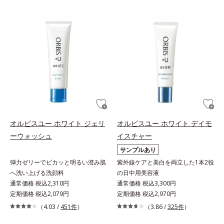
オルビスユー ホワイト ジェリ
オルビスユー ホワイト デイモ
ーウォッシュ
イスチャー
サンプルあり
弾力ゼリーでピカッと明るい澄み肌
紫外線ケアと美白を両立した1本2役
へ洗い上げる洗顔料
の日中用美容液
通常価格 税込2,310円
通常価格 税込3,300円
定期価格 税込2,079円
定期価格 税込2,970円
（4.03 /
451件
）
（3.86 /
325件
）