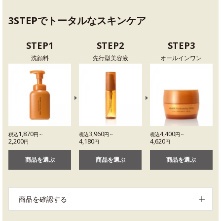
3STEPでトータルなスキンケア
STEP1
STEP2
STEP3
洗顔料
先行型美容液
オールインワン
1,870
3,960
4,400
税込
円～
税込
円～
税込
円～
2,200
4,180
4,620
円
円
円
商品を選ぶ
商品を選ぶ
商品を選ぶ
商品を確認する