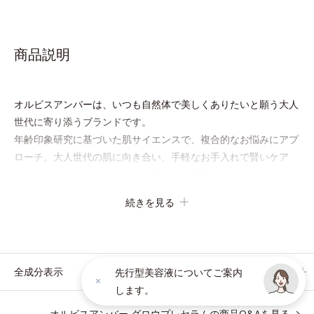
商品説明
オルビスアンバーは、いつも⾃然体で美しくありたいと願う⼤⼈
世代に寄り添うブランドです。
年齢印象研究に基づいた肌サイエンスで、複合的なお悩みにアプ
ローチ。大人世代の肌に向き合い、手軽なお手入れで賢いケア
を。ライフスタイルになじむ、若々しい印象(*1)作りのサポート
をします。
続きを見る
オルビスアンバー グロウプレセラム
オイルイン先⾏型美容液「オルビスアンバー グロウプレセラ
ム」は、オイル成分(*2)が肌に素早くなじみ、肌をやわらかくし
全成分表示
先行型美容液についてご案内
ながら角層まで浸透。ADセラミドミックスが肌をすこやかに整
します。
え、うるおいを蓄える肌へと導きます。
オルビスアンバー グロウプレセラムの商品Q&Aを見る