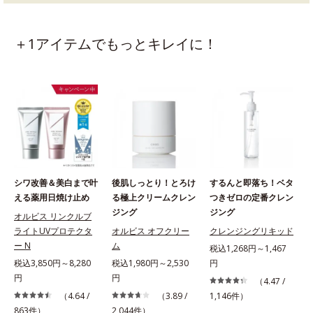
＋1アイテムでもっとキレイに！
シワ改善＆美白まで叶
後肌しっとり！とろけ
するんと即落ち！ベタ
える薬用日焼け止め
る極上クリームクレン
つきゼロの定番クレン
ジング
ジング
オルビス リンクルブ
ライトUVプロテクタ
オルビス オフクリー
クレンジングリキッド
ー N
ム
税込1,268円～1,467
税込3,850円～8,280
税込1,980円～2,530
円
円
円
（4.47 /
（4.64 /
（3.89 /
1,146件）
863件）
2,044件）