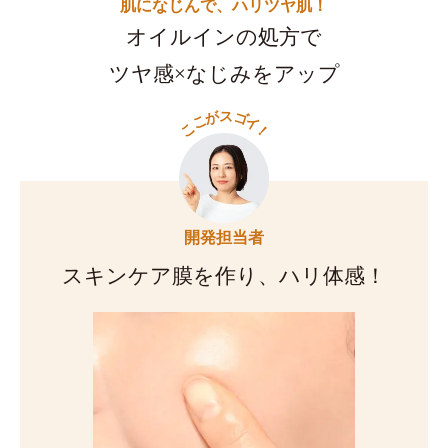
肌になじんで、ハリツヤ肌！
オイルインの処方で
ツヤ感×なじみをアップ
ス
が
ゴ
こ
イ
こ
！
開発担当者
スキンケア膜を作り、ハリ体感！