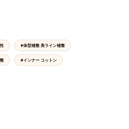
気性
#体型補整 美ライン補整
補整
#インナー コットン