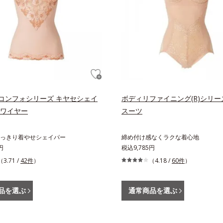
コンフォシリーズ キヤセシェイ
ボディリファイニング(R)シリー
ンワイヤー
スーツ
っきり着やせシェイパー
締め付け感なくラクな着心地
円
税込9,785円
（3.71 /
42件
）
（4.18 /
60件
）
品を選ぶ
通常商品を選ぶ