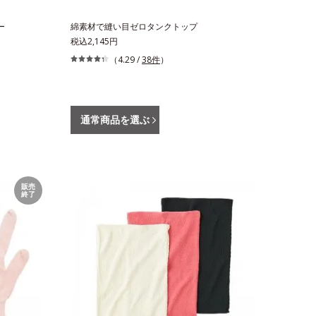
ー
綿素材で縫い目ゼロタンクトップ
税込2,145円
（4.29 /
38件
）
通常商品を選ぶ
販売
終了