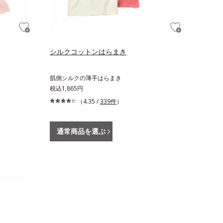
シルクコットンはらまき
肌側シルクの薄手はらまき
税込1,865円
（4.35 /
339件
）
通常商品を選ぶ