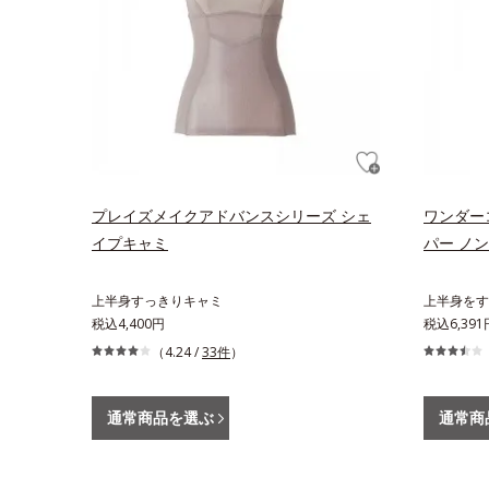
プレイズメイクアドバンスシリーズ シェ
ワンダー
イプキャミ
パー ノ
上半身すっきりキャミ
上半身をす
税込4,400円
税込6,391
（4.24 /
33件
）
通常商品を選ぶ
通常商