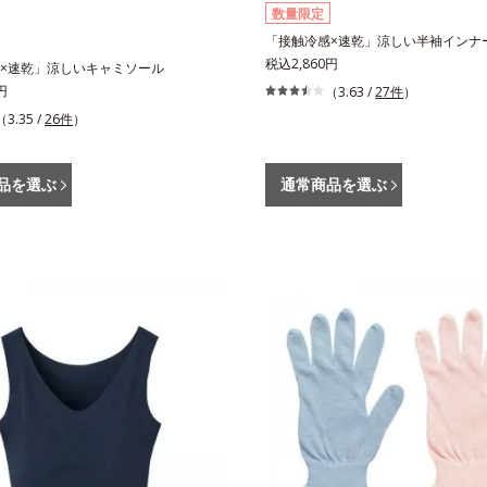
数量限定
「接触冷感×速乾」涼しい半袖インナ
税込2,860円
×速乾」涼しいキャミソール
円
（3.63 /
27件
）
（3.35 /
26件
）
品を選ぶ
通常商品を選ぶ