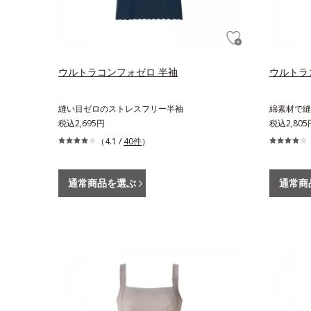
ウルトラコンフォゼロ 半袖
ウルトラ
縫い目ゼロのストレスフリー半袖
綿素材で縫
税込2,695円
税込2,805
（4.1 /
40件
）
通常商品を選ぶ
通常商