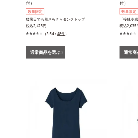
付）
付）
数量限定
数量限定
猛暑日でも肌さらさらタンクトップ
「接触冷感
税込2,475円
税込2,035
（3.54 /
48件
）
通常商品を選ぶ
通常商