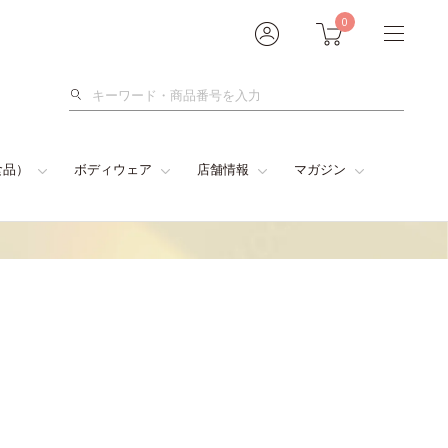
0
検
索
食品）
ボディウェア
店舗情報
マガジン