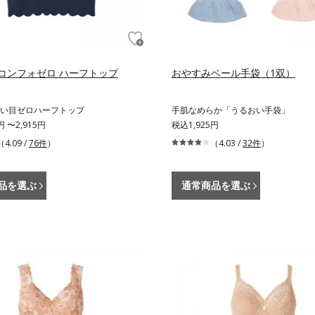
コンフォゼロ ハーフトップ
おやすみベール手袋（1双）
い目ゼロハーフトップ
手肌なめらか「うるおい手袋」
円 〜2,915円
税込1,925円
（4.09 /
76件
）
（4.03 /
32件
）
品を選ぶ
通常商品を選ぶ