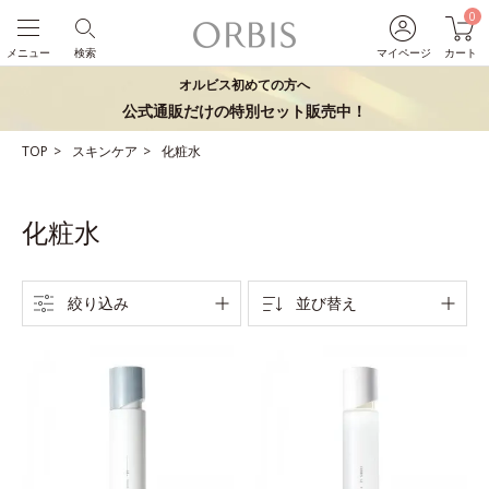
0
メニュー
検索
マイページ
カート
オルビス初めての方へ
公式通販だけの特別セット販売中！
TOP
スキンケア
化粧水
化粧水
絞り込み
並び替え