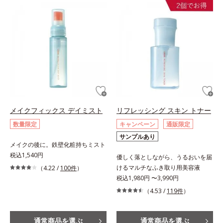
メイクフィックス デイミスト
リフレッシング スキン トナー
数量限定
キャンペーン
通販限定
サンプルあり
メイクの後に。鉄壁化粧持ちミスト
税込1,540円
優しく落としながら、うるおいを届
けるマルチなふき取り用美容液
（4.22 /
100件
）
税込1,980円 〜3,990円
（4.53 /
119件
）
通常商品を選ぶ
通常商品を選ぶ