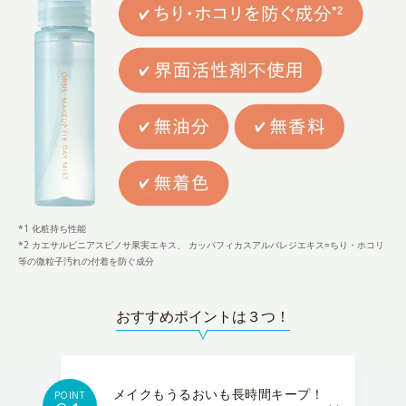
*1 化粧持ち性能
*2 カエサルピニアスピノサ果実エキス、 カッパフィカスアルバレジエキス=ちり・ホコリ
等の微粒子汚れの付着を防ぐ成分
おすすめポイントは３つ！
メイクもうるおいも長時間キープ！
POINT