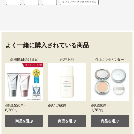
よく一緒に購入されている商品
高機能日焼け止め
化粧下地
仕上げ用パウダー
3,850
1,760
330
税込
円～
税込
円
税込
円～
8,280
1,782
円
円
商品を選ぶ
商品を選ぶ
商品を選ぶ