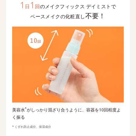
1
1
日
回
のメイクフィックス デイミストで
不要！
ベースメイクの化粧直し
*
美容水
がしっかり混ざり合うように、容器を10回程度よ
く振る
くずれ防止成分、保湿成分