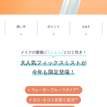
使い方
ポイント
Q＆A
▼
▼
▼
メイクの最後に
シュっ
とひと吹き！
大人気フィックスミストが
今年も限定登場！