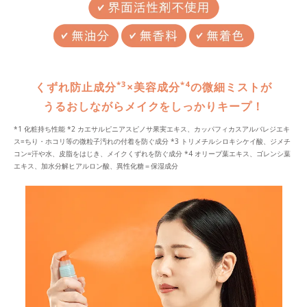
*3
*4
くずれ防止成分
×美容成分
の微細ミストが
うるおしながらメイクをしっかりキープ！
*1 化粧持ち性能 *2 カエサルピニアスピノサ果実エキス、カッパフィカスアルバレジエキ
ス=ちり・ホコリ等の微粒子汚れの付着を防ぐ成分 *3 トリメチルシロキシケイ酸、ジメチ
コン=汗や水、皮脂をはじき、メイクくずれを防ぐ成分 *4 オリーブ葉エキス、ゴレンシ葉
エキス、加水分解ヒアルロン酸、異性化糖＝保湿成分