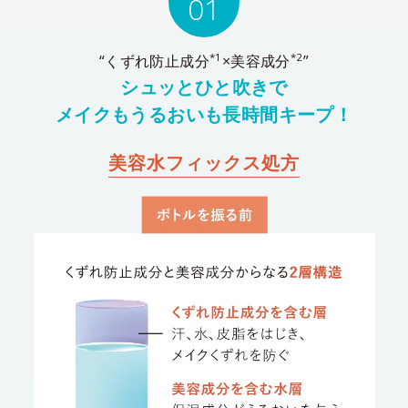
01
*1
*2
“くずれ防止成分
×美容成分
”
シュッとひと吹きで
メイクもうるおいも長時間キープ！
美容水フィックス処方