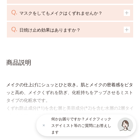
マスクをしてもメイクはくずれませんか？
日焼け止め効果はありますか？
商品説明
メイクの仕上げにシュッとひと吹き。肌とメイクの密着感をピタ
ッと高め、メイクくずれを防ぎ、化粧持ちをアップさせるミスト
タイプの化粧水です。
くずれ防止成分(*1)を含む層と美容成分(*2)を含む水層の2層タイ
プ。よく振って混ぜると、美容成分がくずれ防止成分を包み込
何かお困りですか？メイクフィック
み、メイクの上にピタッと密着。くずれ防止成分が汗・水・皮脂
スデイミスト等のご質問にお答えし
続きを見る
をはじきながら、美容成分がうるおいをキープ。Wの機能でメイ
ます
クをくずさずガードします。