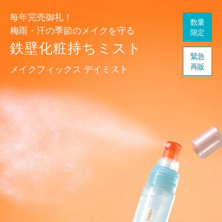
毎年完売御礼！
数量
梅雨・汗の季節のメイクを守る
限定
鉄壁化粧持ちミスト
緊急
再販
メイクフィックス デイミスト