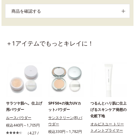
商品を確認する
＋1アイテムでもっとキレイに！
サラツヤ肌へ。仕上げ
SPF50+の強力UVカ
つるんとハリ肌に仕上
用パウダー
ットパウダー
げるスキンケア発想の
化粧下地
ルースパウダー
サンスクリーン(R) パ
ウダー
オルビスユー トリー
税込440円～1,705円
トメントプライマー
税込330円～1,782円
（4.27 /