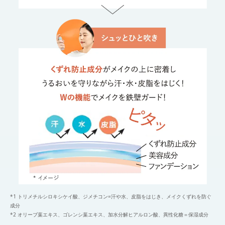
*1 トリメチルシロキシケイ酸、ジメチコン=汗や水、皮脂をはじき、メイクくずれを防ぐ
成分
*2 オリーブ葉エキス、ゴレンシ葉エキス、加水分解ヒアルロン酸、異性化糖＝保湿成分