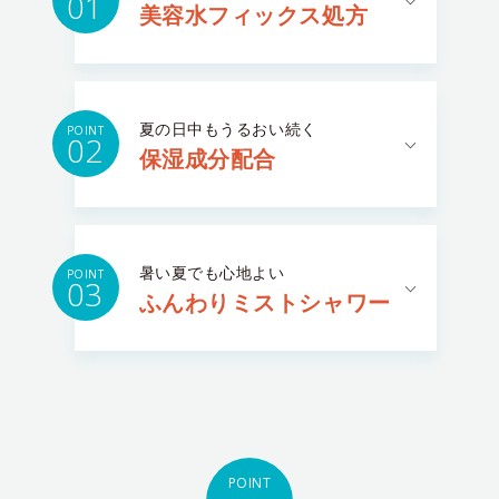
01
美容水フィックス処方
夏の日中もうるおい続く
POINT
02
保湿成分配合
暑い夏でも心地よい
POINT
03
ふんわりミストシャワー
POINT