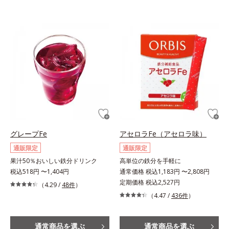
グレープFe
アセロラFe（アセロラ味）
通販限定
通販限定
果汁50％おいしい鉄分ドリンク
高単位の鉄分を手軽に
税込518円 〜1,404円
通常価格 税込1,183円 〜2,808円
定期価格 税込2,527円
（4.29 /
48件
）
（4.47 /
436件
）
通常商品を選ぶ
通常商品を選ぶ