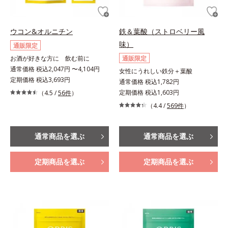
ウコン&オルニチン
鉄＆葉酸（ストロベリー風
味）
通販限定
お酒が好きな方に 飲む前に
通販限定
通常価格 税込2,047円 〜4,104円
女性にうれしい鉄分＋葉酸
定期価格 税込3,693円
通常価格 税込1,782円
定期価格 税込1,603円
（4.5 /
56件
）
（4.4 /
569件
）
通常商品を選ぶ
通常商品を選ぶ
定期商品を選ぶ
定期商品を選ぶ