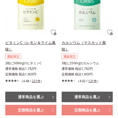
ビタミンC（レモン＆ライム風
カルシウム（マスカット風
味）
味）
通販限定
通販限定
2粒に500mgのビタミンC
3粒に250mgのカルシウム
通常価格 税込1,782円
通常価格 税込1,782円
定期価格 税込1,603円
定期価格 税込1,603円
（4.48 /
221件
）
（4.02 /
121件
）
通常商品を選ぶ
通常商品を選ぶ
定期商品を選ぶ
定期商品を選ぶ