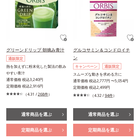
グリーンドリップ 朝摘み青汁
グルコサミン＆コンドロイチ
ン
通販限定
熱を加えずに粉末化した製法の飲み
キャンペーン
通販限定
やすい青汁
スムーズな動きを求める方に
通常価格 税込3,240円
通常価格 税込2,777円 〜5,054円
定期価格 税込2,916円
定期価格 税込2,499円
（4.31 /
268件
）
（4.32 /
94件
）
通常商品を選ぶ
通常商品を選ぶ
定期商品を選ぶ
定期商品を選ぶ