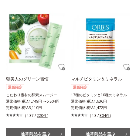
朝美人のグリーン習慣
マルチビタミン＆ミネラル
通販限定
通販限定
こだわり素材の酵素スムージー
13種のビタミンと10種のミネラル
通常価格 税込1,749円 〜6,804円
通常価格 税込1,636円
定期価格 税込3,110円
定期価格 税込1,472円
（4.37 /
220件
）
（4.3 /
304件
）
通常商品を選ぶ
通常商品を選ぶ