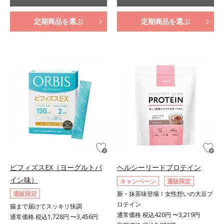
定期商品を選ぶ
定期商品を選ぶ
ビフィズスEX（ヨーグルトパ
ヘルシーリードプロテイン
イン味）
キャンペーン
通販限定
通販限定
新・抹茶味登場！女性想いの大豆プ
ロテイン
腸まで届けてスッキリ快調
通常価格 税込420円 〜3,219円
通常価格 税込1,728円 〜3,456円