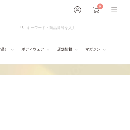
0
検
索
食品）
ボディウェア
店舗情報
マガジン