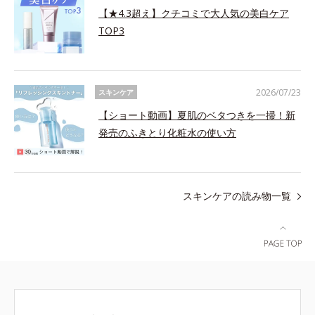
【★4.3超え】クチコミで大人気の美白ケア
TOP3
2026/07/23
スキンケア
【ショート動画】夏肌のベタつきを一掃！新
発売のふきとり化粧水の使い方
スキンケアの読み物一覧