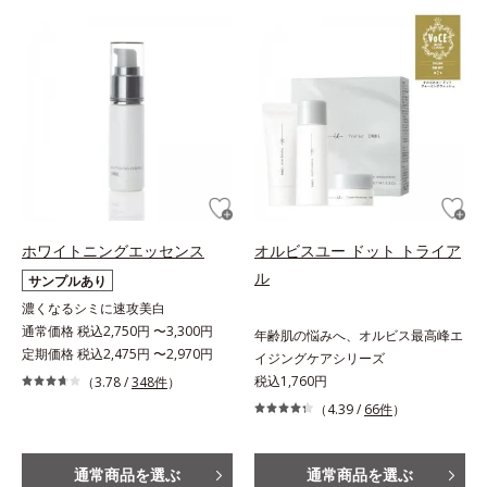
ホワイトニングエッセンス
オルビスユー ドット トライア
ル
サンプルあり
濃くなるシミに速攻美白
通常価格 税込2,750円 〜3,300円
年齢肌の悩みへ、オルビス最高峰エ
定期価格 税込2,475円 〜2,970円
イジングケアシリーズ
税込1,760円
（3.78 /
348件
）
（4.39 /
66件
）
通常商品を選ぶ
通常商品を選ぶ