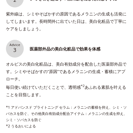
紫外線は、シミやそばかすの原因であるメラニンの生成も活発に
してしまいます。長時間外に出ていた日は、美白化粧品で丁寧に
ケアをしましょう。
Advice
医薬部外品の美白化粧品で効果を体感
3
オルビスの美白化粧品は、美白有効成分を配合した医薬部外品で
す。シミやそばかすの“原因”であるメラニンの生成・蓄積にアプ
ローチ。
*2
毎日使い続けていただくことで、透明感
あふれる素肌を叶える
ことを目指します。
*1 アドバンスド ブライトニング セラム：メラニンの蓄積を抑え、シミ・ソ
バカスを防ぐ、その他美白有効成分配合アイテム：メラニンの生成を抑え、
シミ・ソバカスを防ぐ
*2 うるおいによる