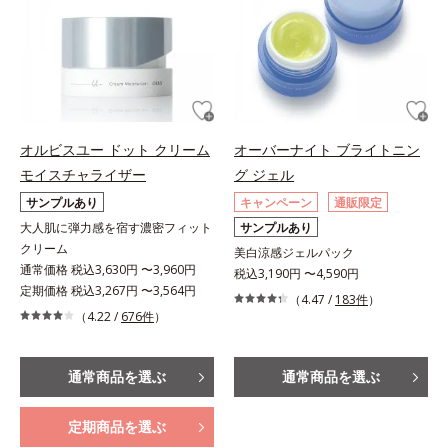
オルビスユー ドット クリーム
オーバーナイト ブライトニン
モイスチャライザー
グ ジェル
サンプルあり
キャンペーン
通販限定
大人肌に弾力感を宿す濃密フィット
サンプルあり
クリーム
美白涼感ジェルパック
通常価格 税込3,630円 〜3,960円
税込3,190円 〜4,590円
定期価格 税込3,267円 〜3,564円
（4.47 /
183件
）
（4.22 /
676件
）
通常商品を選ぶ
通常商品を選ぶ
定期商品を選ぶ