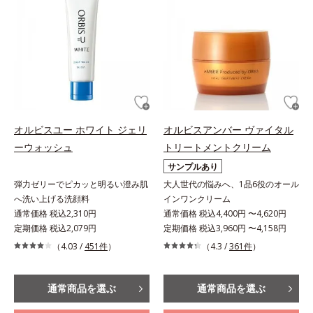
オルビスユー ホワイト ジェリ
オルビスアンバー ヴァイタル
ーウォッシュ
トリートメントクリーム
サンプルあり
弾力ゼリーでピカッと明るい澄み肌
大人世代の悩みへ、1品6役のオール
へ洗い上げる洗顔料
インワンクリーム
通常価格 税込2,310円
通常価格 税込4,400円 〜4,620円
定期価格 税込2,079円
定期価格 税込3,960円 〜4,158円
（4.03 /
451件
）
（4.3 /
361件
）
通常商品を選ぶ
通常商品を選ぶ