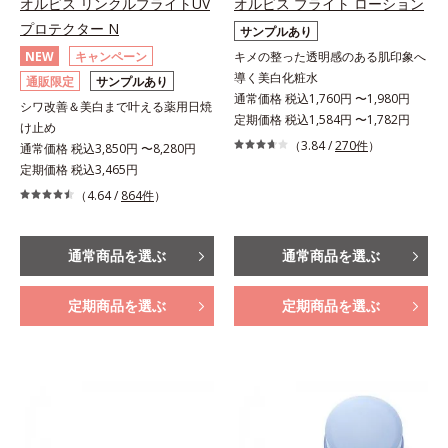
オルビス リンクルブライトUV
オルビス ブライト ローション
プロテクター N
サンプルあり
NEW
キャンペーン
キメの整った透明感のある肌印象へ
導く美白化粧水
通販限定
サンプルあり
通常価格 税込1,760円 〜1,980円
シワ改善＆美白まで叶える薬用日焼
定期価格 税込1,584円 〜1,782円
け止め
（3.84 /
270件
）
通常価格 税込3,850円 〜8,280円
定期価格 税込3,465円
（4.64 /
864件
）
通常商品を選ぶ
通常商品を選ぶ
定期商品を選ぶ
定期商品を選ぶ