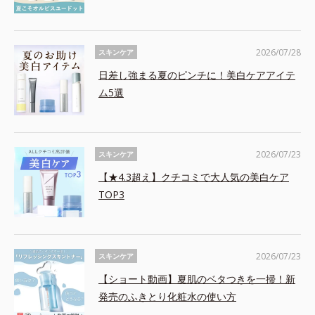
2026/07/28
スキンケア
日差し強まる夏のピンチに！美白ケアアイテ
ム5選
2026/07/23
スキンケア
【★4.3超え】クチコミで大人気の美白ケア
TOP3
2026/07/23
スキンケア
【ショート動画】夏肌のベタつきを一掃！新
発売のふきとり化粧水の使い方