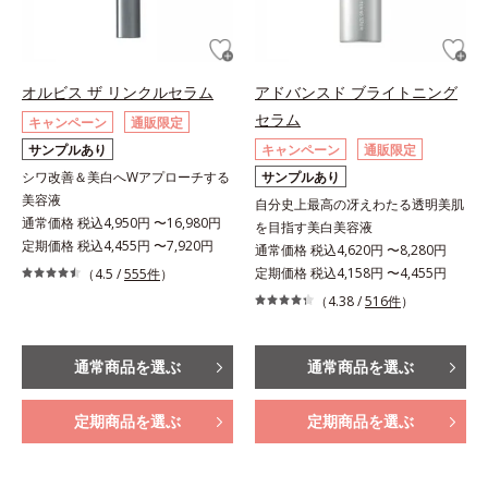
オルビス ザ リンクルセラム
アドバンスド ブライトニング
セラム
キャンペーン
通販限定
サンプルあり
キャンペーン
通販限定
シワ改善＆美白へWアプローチする
サンプルあり
美容液
自分史上最高の冴えわたる透明美肌
通常価格 税込4,950円 〜16,980円
を目指す美白美容液
定期価格 税込4,455円 〜7,920円
通常価格 税込4,620円 〜8,280円
定期価格 税込4,158円 〜4,455円
（4.5 /
555件
）
（4.38 /
516件
）
通常商品を選ぶ
通常商品を選ぶ
定期商品を選ぶ
定期商品を選ぶ