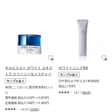
オルビスユー ホワイト エキス
ホワイトニングBB
トラ クリーミーモイスチャー
サンプルあり
サンプルあり
日中美白まで叶える1本6役BB
税込2,750円
保湿にこだわった贅沢夜用美白ジェ
ル
（4.1 /
982件
）
通常価格 税込3,520円 〜3,850円
定期価格 税込3,168円 〜3,465円
（4.13 /
226件
）