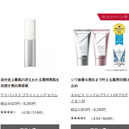
自分史上最高の冴えわたる透明美肌を
シワ改善＆美白まで叶える薬用日焼
目指す美白美容液
止め
アドバンスド ブライトニング セラム
オルビス リンクルブライトUVプロテ
クター N
税込4,620円～8,280円
税込3,850円～8,280円
（4.38 / 516件）
（4.64 / 864件）