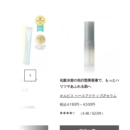
ための“飲む”スキンケア
化粧水前の先行型美容液で、もっとハ
リツヤあふれる肌へ
ス ディフェンセラ
オルビス ベースアクティブLPセラム
456円
税込4,180円～4,500円
（4.43 / 2,263件）
（4.48 / 623件）