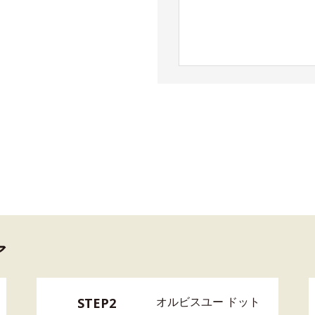
ア
オルビスユー ドット
STEP2