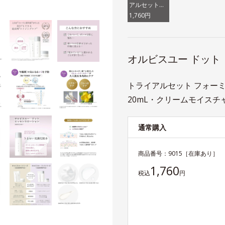
アルセット
（医薬部外
1,760円
品）
オルビスユー ドット
トライアルセット フォーミ
20mL・クリームモイスチャ
通常購入
商品番号：
9015
［在庫あり］
1,760
税込
円