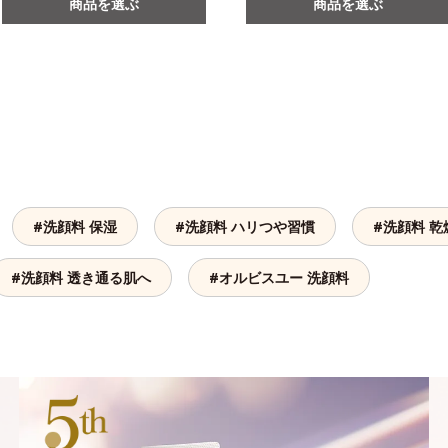
商品を選ぶ
商品を選ぶ
#洗顔料 保湿
#洗顔料 ハリつや習慣
#洗顔料 乾
#洗顔料 透き通る肌へ
#オルビスユー 洗顔料