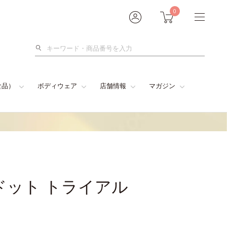
0
検
索
食品）
ボディウェア
店舗情報
マガジン
ドット トライアル