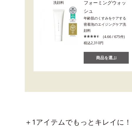
フォーミングウォッ
洗顔料
シュ
年齢肌のくすみをケアする
密着泡のエイジングケア洗
顔料
(4.66 / 675件)
税込2,310円
商品を選ぶ
＋1アイテムでもっとキレイに！