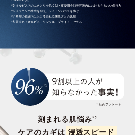
2024年12月）
*5 オルビス内のふきとりを除く朝・夜使用全顔美容液内におけるうるおい保持力
*6 メラニンの生成を抑え、シミ・ソバカスを防ぐ
*7 角層の範囲内における自社従来処方との比較
*8 販売名：オルビス リンクル ブライト セラム
刻まれる肌悩み
*2
ケアのカギは
浸透スピード