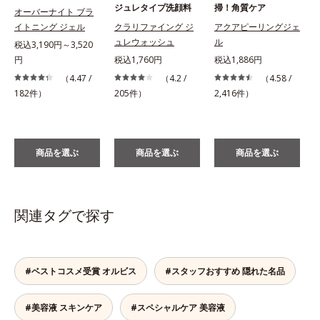
ジュレタイプ洗顔料
掃！角質ケア
オーバーナイト ブラ
イトニング ジェル
クラリファイング ジ
アクアピーリングジェ
ュレウォッシュ
ル
税込3,190円～3,520
円
税込1,760円
税込1,886円
税
（4.47 /
（4.2 /
（4.58 /
182件）
205件）
2,416件）
商品を選ぶ
商品を選ぶ
商品を選ぶ
関連タグで探す
#ベストコスメ受賞 オルビス
#スタッフおすすめ 隠れた名品
#美容液 スキンケア
#スペシャルケア 美容液