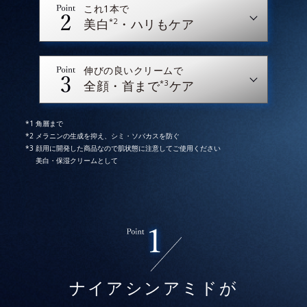
これ1本で
*2
美白
・ハリもケア
伸びの良いクリームで
*3
全顔・首まで
ケア
角層まで
メラニンの生成を抑え、シミ・ソバカスを防ぐ
顔用に開発した商品なので肌状態に注意してご使用ください
美白・保湿クリームとして
* イメージ
* 2025年5月28日時点で、科学文献データベース
ナイアシンアミドが
PubMedにより国内化粧品業界において該当文献がない
ことを確認（ポーラ化成研究所調べ）