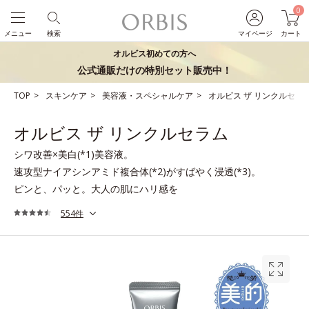
0
メニュー
検索
マイページ
カート
オルビス初めての方へ
公式通販だけの特別セット販売中！
TOP
スキンケア
美容液・スペシャルケア
オルビス ザ リンクルセラ
オルビス ザ リンクルセラム
シワ改善×美白(*1)美容液。
速攻型ナイアシンアミド複合体(*2)がすばやく浸透(*3)。
ピンと、パッと。大人の肌にハリ感を
554件