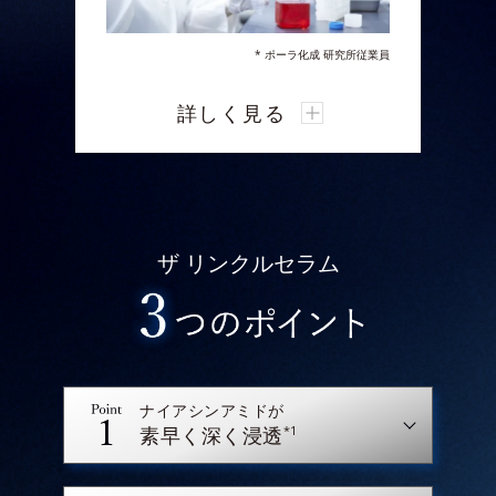
* ポーラ化成 研究所従業員
ポーラ化成 研究所は、今回新たに細胞の
詳しく見る
「遊走」に着目。
真皮の線維芽細胞の「遊走」には“細胞
が持つ因子”「ビンキュリン」の発現量
が関係しており、これが
シワの部位にお
いて低下していることを業界で初めて発
ザ リンクルセラム
見しました。
オルビスは、細胞が修復箇所に素早く駆
けつける「遊走」から“スピード”に着
眼。
スピード感をもったお手入れを体感いた
だきたいという想いから
浸透スピードを
ナイアシンアミドが
高めた新処方を採用。
*1
素早く深く浸透
有効成分のなじみと浸透スピードアップ
に挑みました。