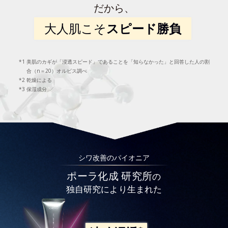
だから、
大人肌こそ
スピード勝負
美肌のカギが「浸透スピード」であることを「知らなかった」と回答した人の割
合（n＝20）オルビス調べ
乾燥による
保湿成分
シワ改善のパイオニア
ポーラ化成 研究所
の
独自研究により生まれた