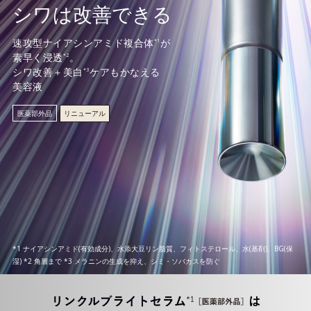
シワは改善できる
速攻型ナイアシンアミド複合体
が
*1
素早く浸透
。
*2
シワ改善＋美白
ケアもかなえる
*3
美容液
医薬部外品
リニューアル
*1 ナイアシンアミド(有効成分)、水添大豆リン脂質、フィトステロール、水(基剤)、BG(保
湿) *2 角層まで *3 メラニンの生成を抑え、シミ・ソバカスを防ぐ