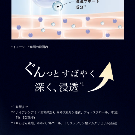
*イメージ *角層の範囲内
角層まで
ナイアシンアミド(有効成分)、水添大豆リン脂質、フィトステロール、水(基
剤)、BG(保湿)
Ｋ石けん素地、ホホバアルコール、トリステアリン酸デカグリセリル(基剤)