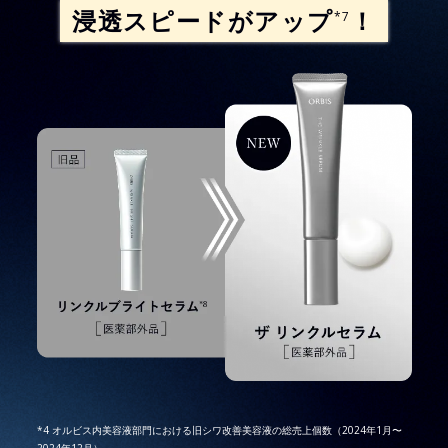
浸透スピードがアップ
！
*7
*4 オルビス内美容液部門における旧シワ改善美容液の総売上個数（2024年1月〜