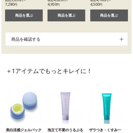
税込
円～
税込
円～
税込
円～
7,280
4,950
4,500
円
円
円
商品を選ぶ
商品を選ぶ
商品を選ぶ
商品を確認する
＋1アイテムでもっとキレイに！
美白涼感ジェルパック
泡立て不要のうるぷる
ザラつき・くすみ一