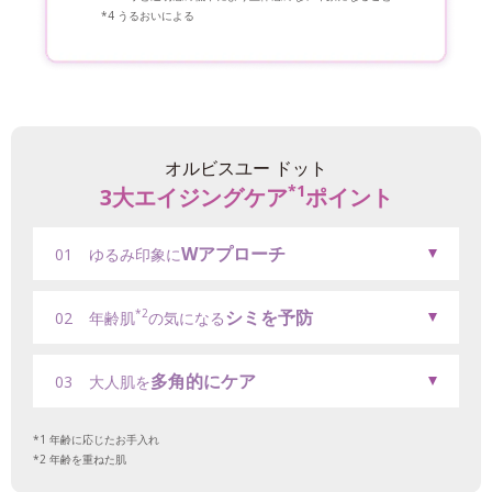
うるおいによる
オルビスユー ドット
*1
3大エイジングケア
ポイント
Wアプローチ
01
ゆるみ印象に
シミを予防
*2
02
年齢肌
の気になる
多角的にケア
03
大人肌を
年齢に応じたお手入れ
年齢を重ねた肌