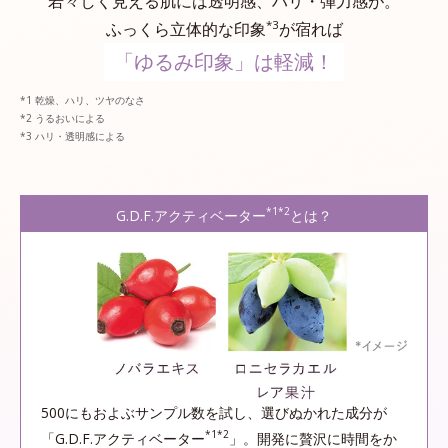
若々しく見える肌には透明感、ハリ・弾力感が。
*3
ふっくら立体的な印象
が宿れば
「ゆるみ印象」は軽減！
乾燥、ハリ、ツヤのなさ
うるおいによる
ハリ・透明感による
*1*2
G.D.F.アクティベーター
とは？
500にもおよぶサンプル数を試し、選びぬかれた成分が
*1*2
「G.D.F.アクティベーター
」。開発に贅沢に時間をか