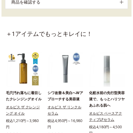
商品を確認する
＋1アイテムでもっとキレイに！
毛穴汚れ落ちに着目し
シワ改善＆美白へWア
化粧水前の先行型美容
たクレンジングオイル
プローチする美容液
液で、もっとハリツヤ
あふれる肌へ
オルビス ザ クレンジ
オルビス ザ リンクル
ング オイル
セラム
オルビス ベースアク
ティブLPセラム
税込1,210円～3,980
税込4,950円～16,980
円
円
税込4,180円～4,500
税