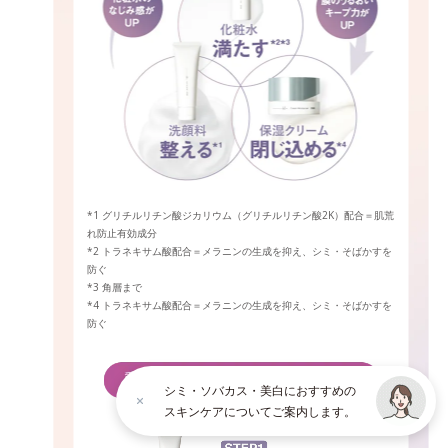
*1 グリチルリチン酸ジカリウム（グリチルリチン酸2K）配合＝肌荒
れ防止有効成分
*2 トラネキサム酸配合＝メラニンの生成を抑え、シミ・そばかすを
防ぐ
*3 角層まで
*4 トラネキサム酸配合＝メラニンの生成を抑え、シミ・そばかすを
防ぐ
シミ・ソバカス・美白におすすめの
スキンケアについてご案内します。