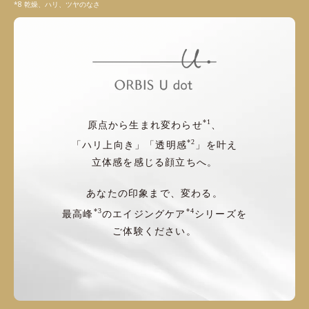
乾燥、ハリ、ツヤのなさ
*1
原点から生まれ変わらせ
、
*2
「ハリ上向き」「透明感
」を叶え
立体感を感じる顔立ちへ。
あなたの印象まで、変わる。
*3
*4
最高峰
のエイジングケア
シリーズを
ご体験ください。