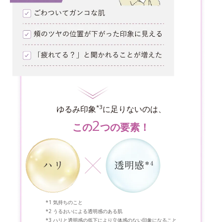
*3
ゆるみ印象
に足りないのは、
2
この
つの要素！
気持ちのこと
うるおいによる透明感のある肌
ハリと透明感の低下により立体感のない印象になること