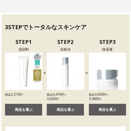
3STEPでトータルなスキンケア
STEP1
STEP2
STEP3
洗顔料
化粧水
保湿液
2,310
3,410
3,630
税込
円
税込
円～
税込
円～
3,630
3,960
円
円
商品を選ぶ
商品を選ぶ
商品を選ぶ