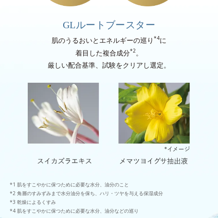
GLルートブースター
*4
肌のうるおいとエネルギーの巡り
に
*2
着目した複合成分
。
厳しい配合基準、試験をクリアし選定。
肌をすこやかに保つために必要な水分、油分のこと
角層のすみずみまで水分油分を保ち、ハリ・ツヤを与える保湿成分
乾燥によるくすみ
肌をすこやかに保つために必要な水分、油分などの巡り