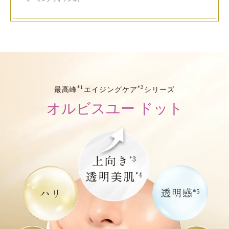
*1
*2
最高峰
エイジングケア
シリーズ
オルビスユー ドット