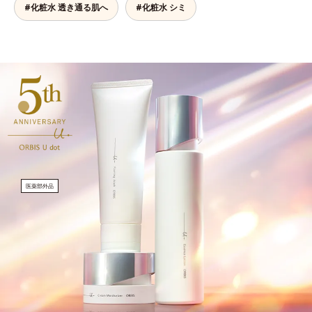
#化粧水 透き通る肌へ
#化粧水 シミ
医薬部外品