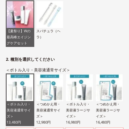
【夏祭り】Wの
スパチュラ（ヘ
最高峰エイジン
ラ）
グケアセット
2. 種別を選択してください
＜ボトル入り・美容液通常サイズ＞
＜ボトル入り・
＜つめかえ用・
＜ボトル入り・
＜つめかえ用・
美容液通常サイ
美容液通常サイ
美容液ラージサ
美容液ラージサ
ズ＞
ズ＞
イズ＞
イズ＞
13,480円
12,980円
16,980円
16,480円