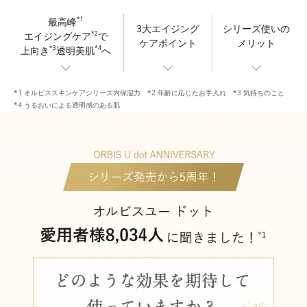
最高峰
*1
3大エイジング
シリーズ使いの
エイジングケア
で
*2
ケアポイント
メリット
上向き
透明美肌
へ
*3
*4
*1 オルビススキンケアシリーズ内保湿力 *2 年齢に応じたお手入れ *3 気持ちのこと
*4 うるおいによる透明感のある肌