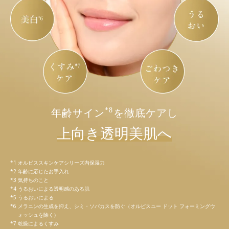
*8
年齢サイン
を徹底ケアし
上向き透明美肌へ
オルビススキンケアシリーズ内保湿力
年齢に応じたお手入れ
気持ちのこと
うるおいによる透明感のある肌
うるおいによる
メラニンの生成を抑え、シミ・ソバカスを防ぐ（オルビスユー ドット フォーミングウ
ォッシュを除く）
乾燥によるくすみ