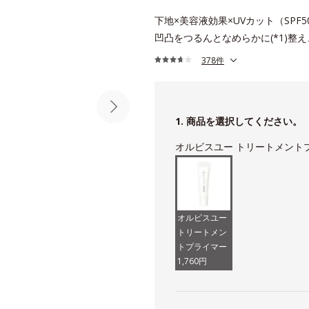
下地×美容液効果×UVカット（SPF5
凹凸をつるんとなめらかに(*1)整
378件
1. 商品を選択してください。
オルビスユー トリートメント
オルビスユー
トリートメン
トプライマー
1,760円