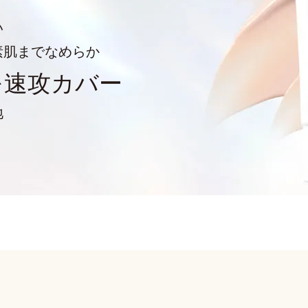
い
素肌までなめらか
を
速攻カバー
地