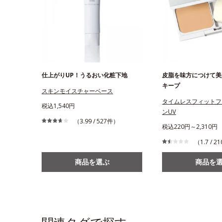
仕上がりUP！うるおい化粧下地
皮脂を味方につけて美
キープ
スキンモイスチャーベース
タイムレスフィットフ
税込1,540円
ンUV
（3.99 / 527件）
税込220円～2,310円
（1.7 / 
商品を選ぶ
商品を