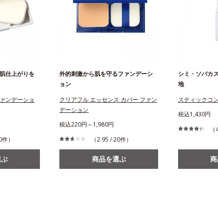
肌仕上がりを
外的刺激から肌を守るファンデーシ
シミ・ソバカ
ョン
地
ァンデーショ
クリアフル エッセンス カバー ファン
スティックコ
デーション
税込1,430円
税込220円～1,980円
（4
210件）
（2.95 / 20件）
選ぶ
商品を選ぶ
商