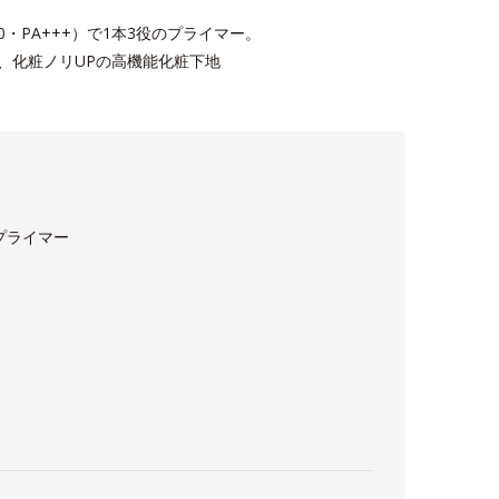
0・PA+++）で1本3役のプライマー。
え、化粧ノリUPの高機能化粧下地
プライマー