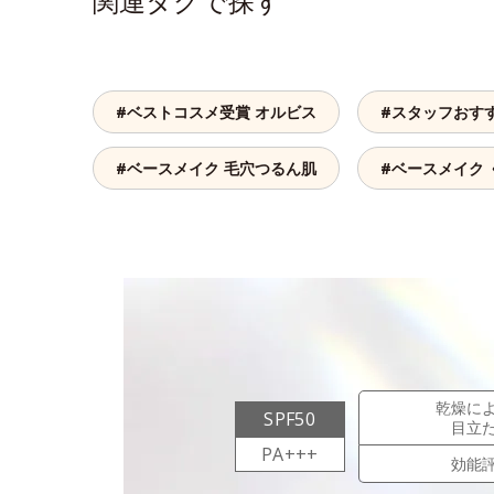
関連タグで探す
#ベストコスメ受賞 オルビス
#スタッフおす
#ベースメイク 毛穴つるん肌
#ベースメイク 
乾燥に
SPF50
目立
PA+++
効能