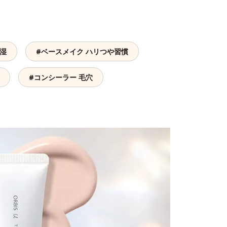
保湿
#ベースメイク ハリつや習慣
#コンシーラー 毛穴