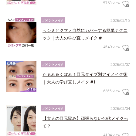
5763 view
2026/05/15
ポイントメイク
＜シミとクマ＞自然にカバーする簡単テクニ
ック｜大人の学び直しメイク #
4549 view
2026/05/07
ポイントメイク
たるみ＆くぼみ！目元タイプ別アイメイク術
｜大人の学び直しメイク #1
6855 view
2026/05/04
ポイントメイク
【大人の目元悩み】頑張らない40代メイクっ
て？
4104 view