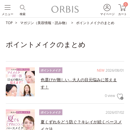
0
メニュー
検索
マイページ
カート
TOP
マガジン（美容情報・読み物）
ポイントメイクのまとめ
ポイントメイクのまとめ
NEW
2026/08/01
ポイントメイク
色選びが難しい…大人の目元悩みに答えま
す！
0 view
2026/07/02
ポイントメイク
夏くずれをどう防ぐ？キレイが続くベースメ
イク法