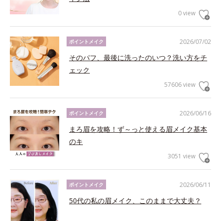
0 view
2026/07/02
ポイントメイク
そのパフ、最後に洗ったのいつ？洗い方をチ
ェック
57606 view
2026/06/16
ポイントメイク
まろ眉を攻略！ず～っと使える眉メイク基本
のキ
3051 view
2026/06/11
ポイントメイク
50代の私の眉メイク、このままで大丈夫？