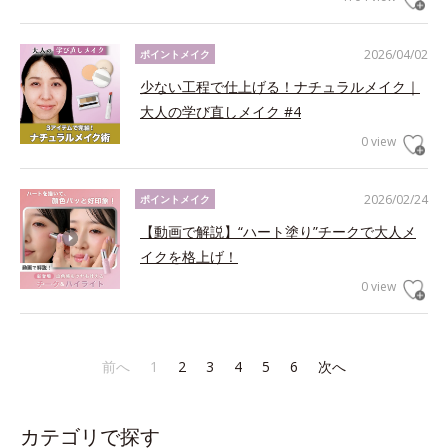
2026/04/02
ポイントメイク
少ない工程で仕上げる！ナチュラルメイク｜
大人の学び直しメイク #4
0 view
2026/02/24
ポイントメイク
【動画で解説】“ハート塗り”チークで大人メ
イクを格上げ！
0 view
前へ
1
2
3
4
5
6
次へ
カテゴリで探す