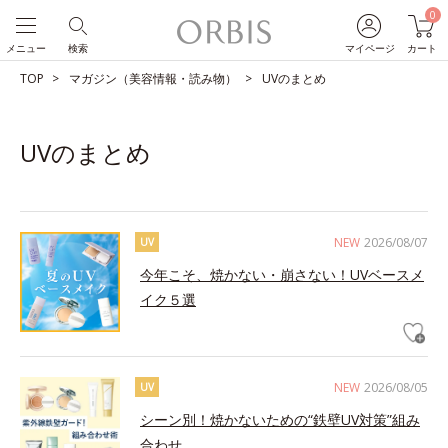
0
メニュー
検索
マイページ
カート
TOP
マガジン（美容情報・読み物）
UVのまとめ
UVのまとめ
NEW
2026/08/07
UV
今年こそ、焼かない・崩さない！UVベースメ
イク５選
NEW
2026/08/05
UV
シーン別！焼かないための“鉄壁UV対策”組み
合わせ