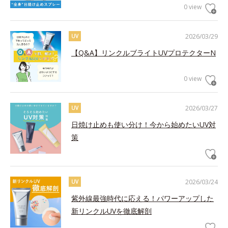
0 view
2026/03/29
UV
【Q&A】リンクルブライトUVプロテクターN
0 view
2026/03/27
UV
日焼け止めも使い分け！今から始めたいUV対
策
2026/03/24
UV
紫外線最強時代に応える！パワーアップした
新リンクルUVを徹底解剖