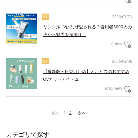
2026/03/23
UV
リンクルUVはなぜ愛される？愛用者6000人の
声から魅力を深掘り！
0 view
2026/03/06
UV
【最新版・日焼け止め】オルビスのおすすめ
UVカットアイテム
9765 view
前へ
1
2
次へ
カテゴリで探す