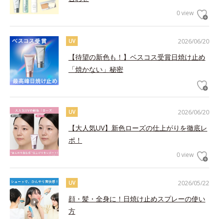
0 view
2026/06/20
UV
【待望の新色も！】ベスコス受賞日焼け止め
「焼かない」秘密
2026/06/20
UV
【大人気UV】新色ローズの仕上がりを徹底レ
ポ！
0 view
2026/05/22
UV
顔・髪・全身に！日焼け止めスプレーの使い
方