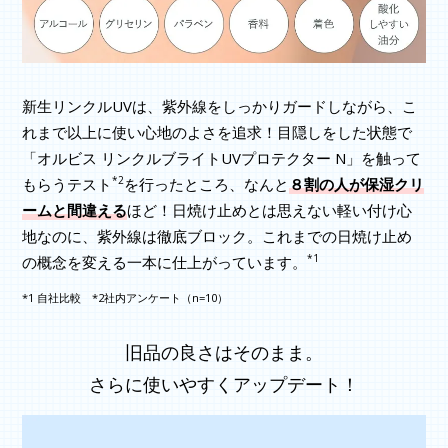
新生リンクルUVは、紫外線をしっかりガードしながら、こ
れまで以上に使い心地のよさを追求！目隠しをした状態で
「オルビス リンクルブライトUVプロテクター N」を触って
*2
もらうテスト
を行ったところ、なんと
８割の人が保湿クリ
ームと間違える
ほど！日焼け止めとは思えない軽い付け心
地なのに、紫外線は徹底ブロック。これまでの日焼け止め
*1
の概念を変える一本に仕上がっています。
*1 自社比較 *2社内アンケート（n=10）
旧品の良さはそのまま。
さらに使いやすくアップデート！