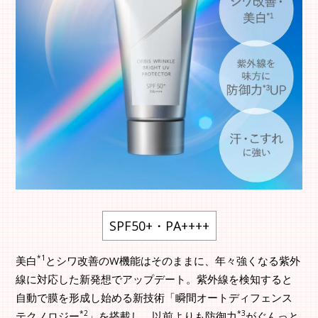
SPF50+・PA++++
*1
美白
とシワ改善のW機能はそのままに、年々強くなる紫外
線に対応した新発想でアップデート。紫外線を検知すると
自動で膜を形成し始める新技術「瞬間オートディフェンス
*2
*3
テクノロジー
」を搭載し、以前よりも防御力
がぐんっと