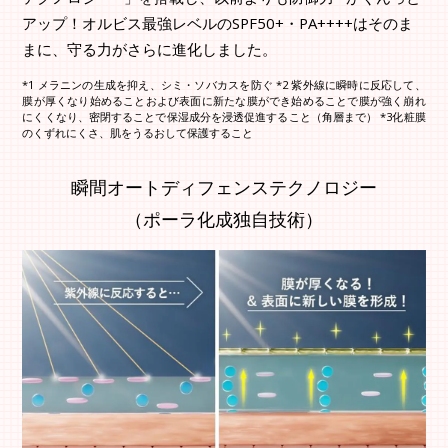
アップ！オルビス最強レベルのSPF50+・PA++++はそのま
まに、守る力がさらに進化しました。
*1 メラニンの生成を抑え、シミ・ソバカスを防ぐ *2 紫外線に瞬時に反応して、
膜が厚くなり始めることおよび表面に新たな膜ができ始めることで膜が強く崩れ
にくくなり、密閉することで保湿成分を浸透促進すること（角層まで） *3化粧膜
のくずれにくさ、肌をうるおして保護すること
瞬間オートディフェンステクノロジー
（ポーラ化成独自技術）