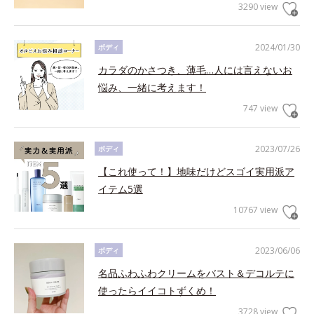
3290 view
2024/01/30
ボディ
カラダのかさつき、薄毛…人には言えないお
悩み、一緒に考えます！
747 view
2023/07/26
ボディ
【これ使って！】地味だけどスゴイ実用派ア
イテム5選
10767 view
2023/06/06
ボディ
名品ふわふわクリームをバスト＆デコルテに
使ったらイイコトずくめ！
3728 view