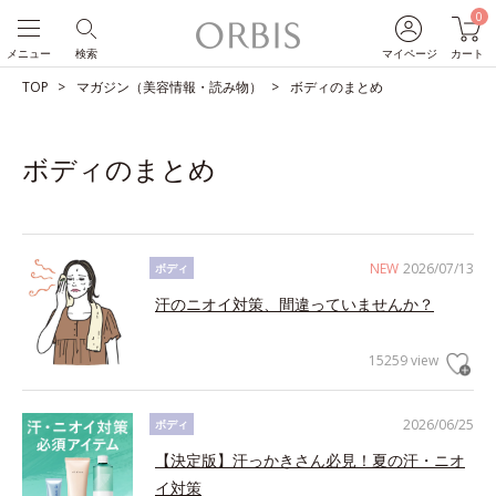
0
メニュー
検索
マイページ
カート
TOP
マガジン（美容情報・読み物）
ボディのまとめ
ボディのまとめ
NEW
2026/07/13
ボディ
汗のニオイ対策、間違っていませんか？
15259 view
2026/06/25
ボディ
【決定版】汗っかきさん必見！夏の汗・ニオ
イ対策