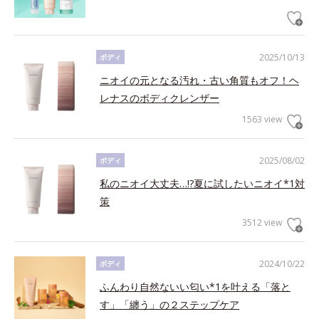
2025/10/13
ボディ
ニオイの元となる汚れ・古い角質もオフ！ヘ
レナスのボディクレンザー
1563 view
2025/08/02
ボディ
私のニオイ大丈夫…!?夏に試したいニオイ*1対
策
3512 view
2024/10/22
ボディ
ふんわり自然ないい匂い*1を叶える「落と
す」「纏う」の２ステップケア