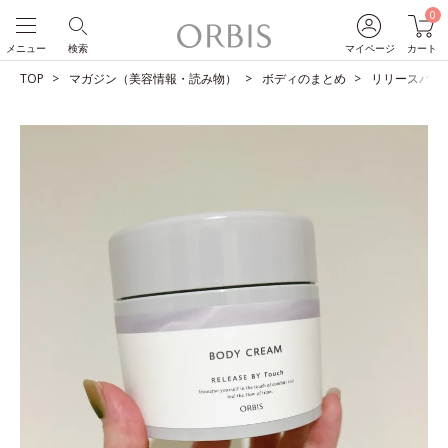
0
メニュー
検索
マイページ
カート
TOP
マガジン（美容情報・読み物）
ボディのまとめ
リリースバイタ