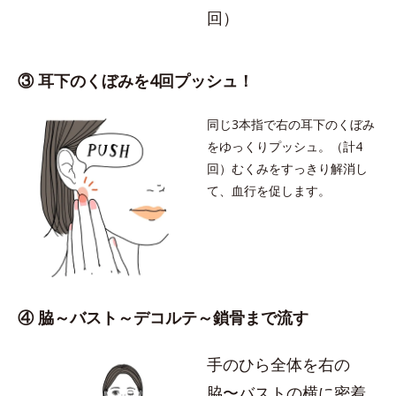
回）
③ 耳下のくぼみを4回プッシュ！
同じ3本指で右の耳下のくぼみ
をゆっくりプッシュ。（計4
回）むくみをすっきり解消し
て、血行を促します。
④ 脇～バスト～デコルテ～鎖骨まで流す
手のひら全体を右の
脇〜バストの横に密着