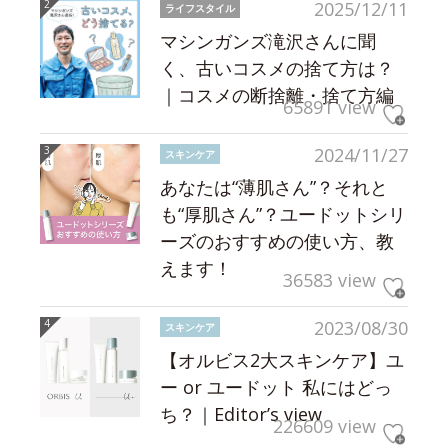
2025/12/11
ライフスタイル
マシンガンズ滝沢さんに聞
く、古いコスメの捨て方は？
｜コスメの断捨離・捨て方編
65891 view
2024/11/27
スキンケア
あなたは“薄肌さん”？それと
も“厚肌さん”？ユードットシリ
ーズのおすすめの使い方、教
えます！
36583 view
2023/08/30
スキンケア
【オルビス2大スキンケア】ユ
ー or ユードット 私にはどっ
ち？｜Editor’s view
226609 view