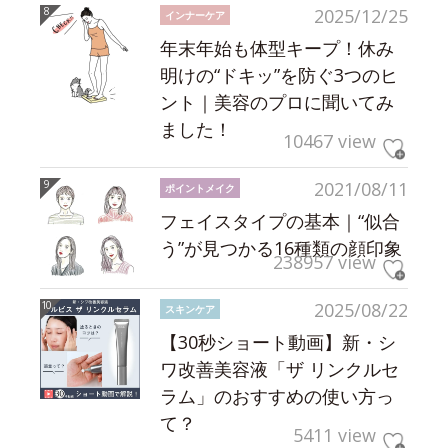
2025/12/25
インナーケア
年末年始も体型キープ！休み
明けの“ドキッ”を防ぐ3つのヒ
ント｜美容のプロに聞いてみ
ました！
10467 view
2021/08/11
ポイントメイク
フェイスタイプの基本｜“似合
う”が見つかる16種類の顔印象
238957 view
2025/08/22
スキンケア
【30秒ショート動画】新・シ
ワ改善美容液「ザ リンクルセ
ラム」のおすすめの使い方っ
て？
5411 view