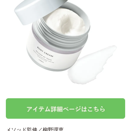
メソッド監修／柳野理恵