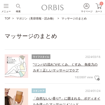
0
メニュー
検索
マイページ
カート
TOP
マガジン（美容情報・読み物）
マッサージのまとめ
マッサージのまとめ
2024/03/18
ライフスタイル
“リンパの流れ”がむくみ、くすみ、免疫力の
カギ！正しいマッサージでケア
1833897 view
2024/01/24
スキンケア
「自然ないい香り*」に囲まれる、ボディオイ
ルを使ったマッサージメソッド