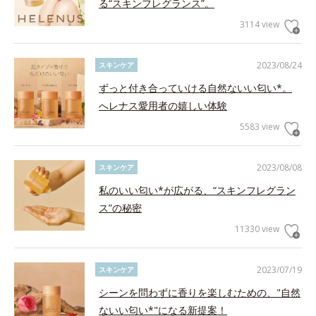
る“スキンフレグランス”。
3114 view
2023/08/24
スキンケア
ずっと付き合っていける自然ないい匂い*。
へレナス愛用者の嬉しい体験
5583 view
2023/08/08
スキンケア
私のいい匂い*が広がる、“スキンフレグラン
ス”の秘密
11330 view
2023/07/19
スキンケア
シーンを問わずに香りを楽しむための、"自然
ないい匂い*"になる新提案！