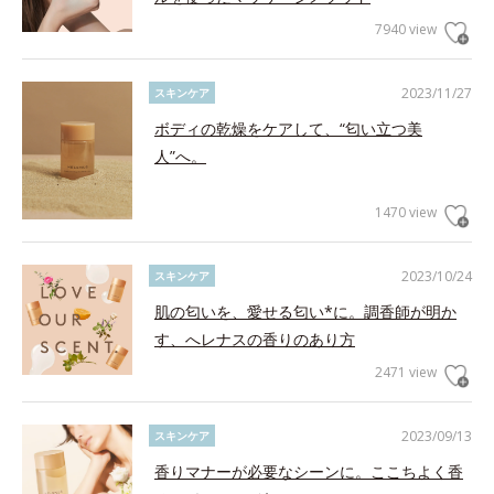
7940 view
2023/11/27
スキンケア
ボディの乾燥をケアして、“匂い立つ美
人”へ。
1470 view
2023/10/24
スキンケア
肌の匂いを、愛せる匂い*に。調香師が明か
す、へレナスの香りのあり方
2471 view
2023/09/13
スキンケア
香りマナーが必要なシーンに。ここちよく香