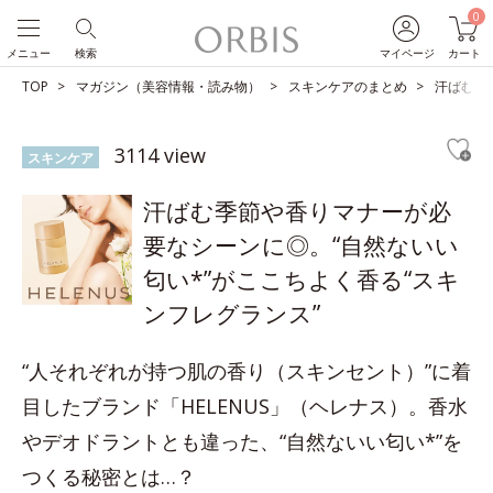
0
メニュー
検索
マイページ
カート
TOP
マガジン（美容情報・読み物）
スキンケアのまとめ
汗ばむ季
3114 view
スキンケア
汗ばむ季節や香りマナーが必
要なシーンに◎。“自然ないい
匂い*”がここちよく香る“スキ
ンフレグランス”
“人それぞれが持つ肌の香り（スキンセント）”に着
目したブランド「HELENUS」（ヘレナス）。香水
やデオドラントとも違った、“自然ないい匂い*”を
つくる秘密とは…？