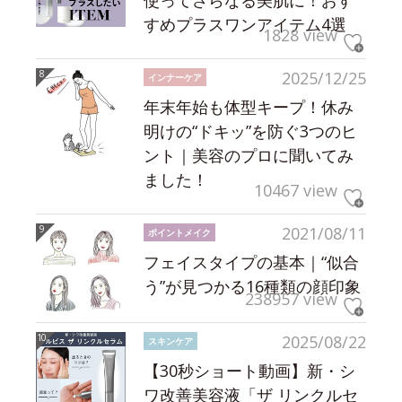
使ってさらなる美肌に！おす
すめプラスワンアイテム4選
1828 view
2025/12/25
インナーケア
年末年始も体型キープ！休み
明けの“ドキッ”を防ぐ3つのヒ
ント｜美容のプロに聞いてみ
ました！
10467 view
2021/08/11
ポイントメイク
フェイスタイプの基本｜“似合
う”が見つかる16種類の顔印象
238957 view
2025/08/22
スキンケア
【30秒ショート動画】新・シ
ワ改善美容液「ザ リンクルセ